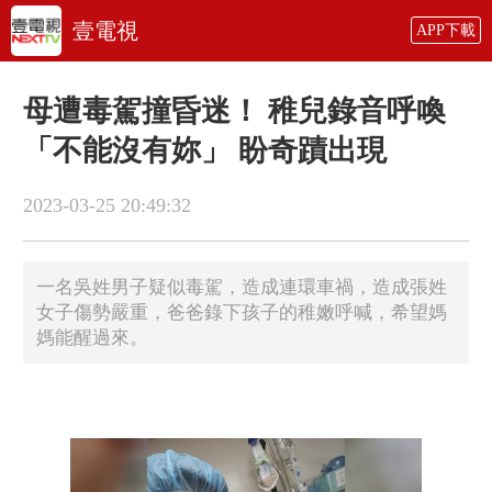
壹電視
APP下載
母遭毒駕撞昏迷！ 稚兒錄音呼喚
「不能沒有妳」 盼奇蹟出現
2023-03-25 20:49:32
一名吳姓男子疑似毒駕，造成連環車禍，造成張姓
女子傷勢嚴重，爸爸錄下孩子的稚嫩呼喊，希望媽
媽能醒過來。