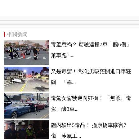
相關新聞
毒駕惹禍？ 駕駛連撞7車「釀6傷」
棄車跑1....
又是毒駕！ 彰化男吸茫開進口車狂
飆 「導...
毒駕女駕駛逆向狂衝！ 「無照、毒
駕」釀3車...
體內驗出5毒品！ 撞康橋車隊害7
傷 冷氣工...