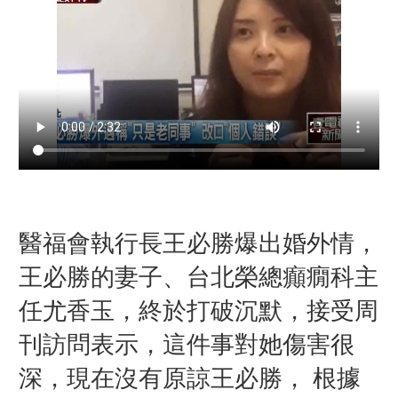
醫福會執行長王必勝爆出婚外情，
王必勝的妻子、台北榮總癲癇科主
任尤香玉，終於打破沉默，接受周
刊訪問表示，這件事對她傷害很
深，現在沒有原諒王必勝， 根據