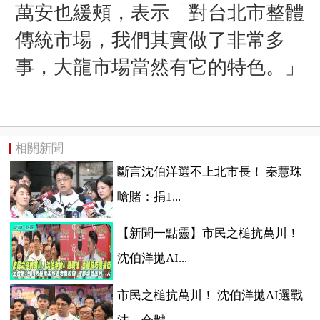
萬安也緩頰，表示「對台北市整體
傳統市場，我們其實做了非常多
事，大龍市場當然有它的特色。」
相關新聞
斷言沈伯洋選不上北市長！ 秦慧珠
嗆賭：捐1...
【新聞一點靈】市民之槌抗萬川！
沈伯洋拋AI...
市民之槌抗萬川！ 沈伯洋拋AI選戰