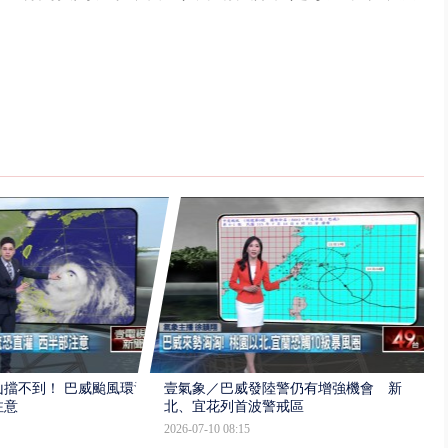
擋不到！ 巴威颱風環流
壹氣象／巴威發陸警仍有增強機會 新
注意
北、宜花列首波警戒區
2026-07-10 08:15