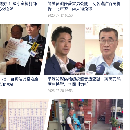
報無效！ 國小童棒打師
帥警留職停薪當男公關 女客遭詐百萬提
闖校嗆聲
告、北市警：兩大過免職
2026-07-17 10:56
 批「台糖油品部在台
韋淳祐深偽賴總統聲音遭查辦 蔣萬安態
管加油站
度急轉彎、李四川力挺
2026-07-30 16:58