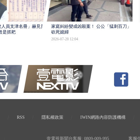
建人員支津名冊」赫見黃
家庭糾紛變成凶殺案！ 公公「猛刺百刀」
曾是抓耙
砍死媳婦
2026-07-28 12:04
RSS
隱私權政策
IWIN網路內容防護機構
壹電視新聞台客服: 0809-009-995
客服信箱: