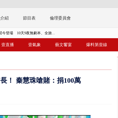
播介紹
節目表
倫理委員會
習今登場 10天9夜無劇本、全旅...
共存！ 白海豚路徑偏西修正 影...
壹直播
壹氣象
藝文饗宴
爆料第壹線
安簽名「都塗銷」 饒河夜市百...
多出64萬遭疑涉貪 檢察官揭善...
進立院 姜至剛認裁示放行20%...
長！ 秦慧珠嗆賭：捐100萬
檢第4波搜索 3公司董座各「加...
晨滑行自撞護欄 男癱坐死「車...
終結站！ 騎到一半「天降電線...
侶吵架「女開門跳車」 違法道交...