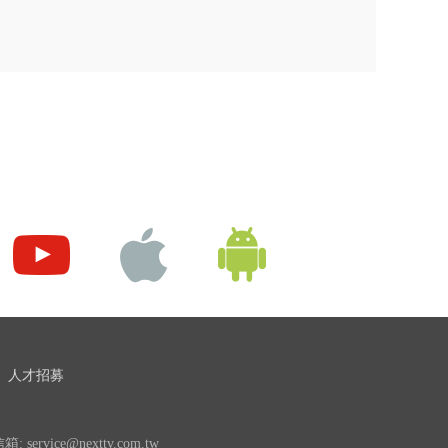
人才招募
 service@nexttv.com.tw