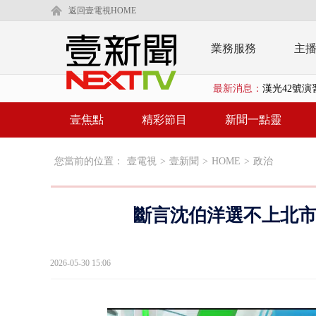
返回壹電視HOME
業務服務
主
最新消息：
漢光42號演
壹氣象／3颱
壹焦點
精彩節目
新聞一點靈
沈伯洋、蔣萬
您當前的位置：
壹電視
>
壹新聞
>
HOME
>
政治
北市科長帳戶
台糖副總抱油
斷言沈伯洋選不上北市
中聯毒油案中
詭！ 轎車凌
2026-05-30 15:06
桃園上演絕命
演哪齣？ 情