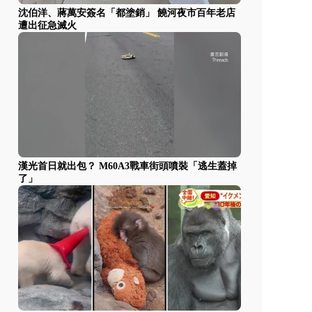
沈伯洋、蔣萬安簽名「都塗銷」 饒河夜市百年老店
遭出征急滅火
漢光首日就出包？ M60A3戰車街頭噴裝「逃生蓋掉
了」