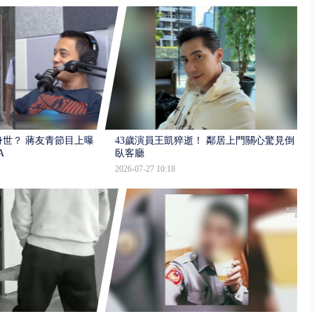
世？ 蔣友青節目上曝：
43歲演員王凱猝逝！ 鄰居上門關心驚見倒
A
臥客廳
2026-07-27 10:18