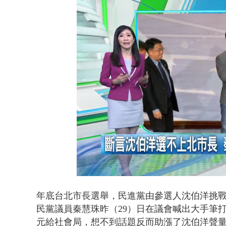
缺錢偷竊失風
Loaded
:
Unmute
35.43%
年底台北市長選舉，民進黨由參選人沈伯洋挑
民黨議員秦慧珠昨（29）日在議會喊出大手筆打
元給社會局，想不到話題反而助漲了沈伯洋聲