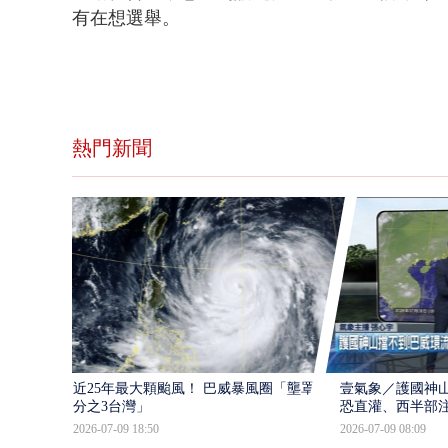
有在想選舉。
熱門新聞
近25年最大顆颱風！ 巴威暴風圈「壟罩4
壹氣象／護國神山
分之3台灣」
恐直灌、西半部
2026-07-09 18:50
2026-07-09 08:09