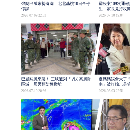
強颱巴威來勢洶洶 北北基桃10日全停班
霸凌案109次通
停課
生 家長竟持杖
2026-07-09 22:33
2026-07-30 19:04
巴威颱風來襲！ 三峽遭列「坍方高風險」
盧媽媽誤會大了？
區域 居民預防性撤離
南」被打臉…是
2026-07-10 20:36
2026-08-03 22:51