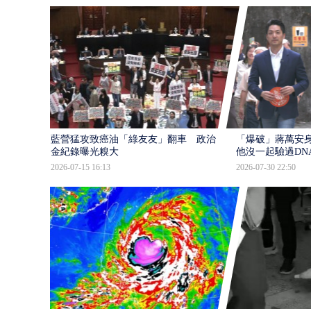
藍營猛攻致癌油「綠友友」翻車 政治獻
「爆破」蔣萬安身
金紀錄曝光糗大
他沒一起驗過DN
2026-07-15 16:13
2026-07-30 22:50