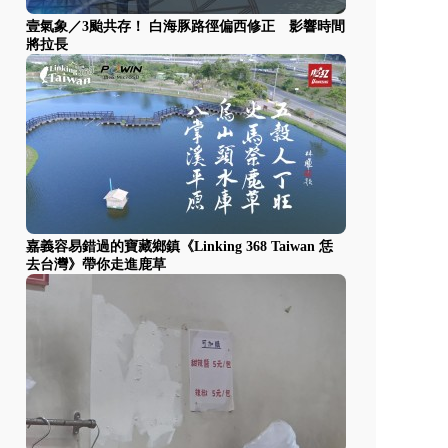
壹氣象／3颱共存！ 白海豚路徑偏西修正 影響時間
將拉長
嘉義容易錯過的寶藏鄉鎮《Linking 368 Taiwan 恁
去台灣》帶你走進鹿草