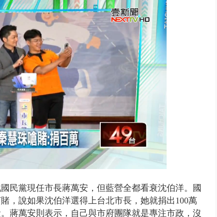
… 離職員工虐殺屏東鎢金董座...
戰國民黨現任市長蔣萬安，但藍營全都看衰沈伯洋。國
賭，說如果沈伯洋選得上台北市長，她就捐出100萬
量。蔣萬安則表示，自己與市府團隊就是專注市政，沒