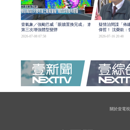
壹氣象／強颱巴威「眼牆置換完成」 進入
疑情治間諜「佈
第三次增強體型變胖
偉哲！ 沈榮欽：
2026-07-08 07:58
2026-07-16 20:48
關於壹電視