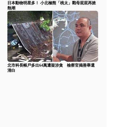
日本動物明星多！ 小北極熊「桃太」戳母屁屁再掀
熱潮
北市科長帳戶多出64萬遭疑涉貪 檢察官揭善舉還
清白