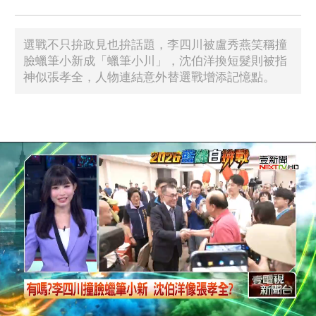
選戰不只拚政見也拚話題，李四川被盧秀燕笑稱撞
臉蠟筆小新成「蠟筆小川」，沈伯洋換短髮則被指
神似張孝全，人物連結意外替選戰增添記憶點。