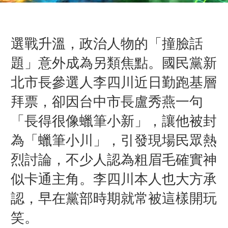
選戰升溫，政治人物的「撞臉話
題」意外成為另類焦點。國民黨新
北市長參選人李四川近日勤跑基層
拜票，卻因台中市長
盧秀燕
一句
「長得很像
蠟筆小新
」，讓他被封
為「蠟筆小川」，引發現場民眾熱
烈討論，不少人認為粗眉毛確實神
似卡通主角。
李四川本人也大方承
認，早在黨部時期就常被這樣開玩
笑。