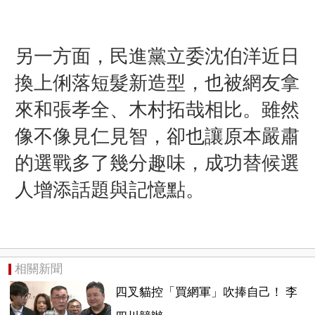
另一方面，民進黨立委
沈伯洋
近日
換上俐落短髮新造型，也被網友拿
來和
張孝全
、
木村拓哉
相比。雖然
像不像見仁見智，卻也讓原本嚴肅
的選戰多了幾分趣味，成功替候選
人增添話題與記憶點。
相關新聞
四叉貓控「買網軍」吹捧自己！ 李