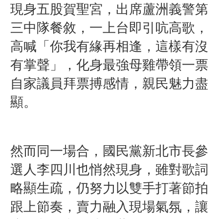
現身五股賀聖宮，出席蘆洲義警第
三中隊餐敘，一上台即引吭高歌，
高喊「你我有緣再相逢，這樣有沒
有掌聲」，化身最強母雞帶領一票
自家議員拜票搏感情，親民魅力盡
顯。
然而同一場合，國民黨新北市長參
選人李四川也悄然現身，雖對歌詞
略顯生疏，仍努力以雙手打著節拍
跟上節奏，賣力融入現場氣氛，讓