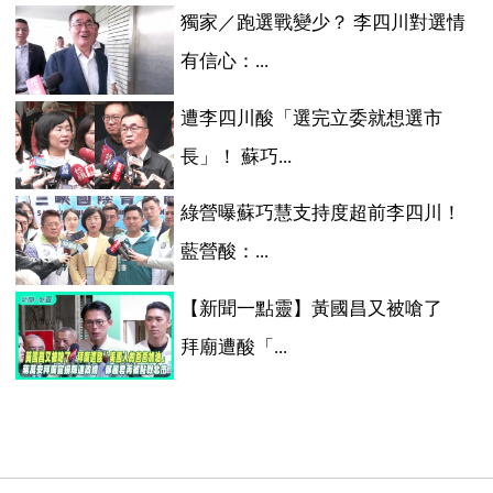
獨家／跑選戰變少？ 李四川對選情
有信心：...
遭李四川酸「選完立委就想選市
長」！ 蘇巧...
綠營曝蘇巧慧支持度超前李四川！
藍營酸：...
【新聞一點靈】黃國昌又被嗆了
拜廟遭酸「...