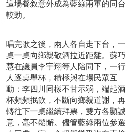
這場餐敘意外成為藍綠兩軍的同台
較勁。
唱完歌之後，兩人各自走下台，一
桌一桌向鄉親敬酒拉近距離。蘇巧
慧在議員李宇翔等人陪同下，一行
人逐桌舉杯，積極與在場民眾互
動；李四川同樣不甘示弱，端起酒
杯頻頻抿飲，不斷向鄉親道謝，再
轉往下一桌繼續拜票，雙方各顯誠
意，毫不鬆懈。儘管藍綠兩位參選