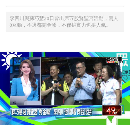
李四川與蘇巧慧20日皆出席五股賢聖宮活動，兩人
0互動，不過都開金嗓，不僅拚實力也拚人氣。