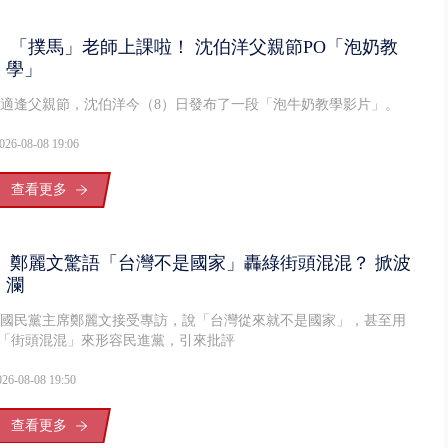
復原神速 拄拐杖後竟能蹦蹦跳跳
「撲馬」老師上課啦！ 沈伯洋父親節PO「泡奶教
學」
適逢父親節，沈伯洋今（8）日發布了一段「泡牛奶教學影片」。
026-08-08 19:06
查看更多
鄭麗文驚語「台灣不是國家」轟綠街頭混混？ 掀波
瀾
國民黨主席鄭麗文接受專訪，說「台灣從來就不是國家」，甚至用
「街頭混混」來形容民進黨，引來批評
026-08-08 19:50
查看更多