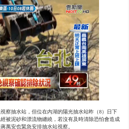
視察抽水站，但位在內湖的陽光抽水站昨（8）日下
已經被泥砂和漂流物纏繞，若沒有及時清除恐怕會造成
長蔣萬安也緊急安排抽水站視察。