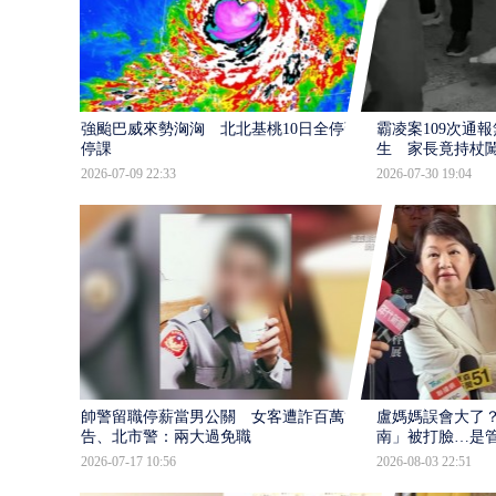
強颱巴威來勢洶洶 北北基桃10日全停班
霸凌案109次通
停課
生 家長竟持杖
2026-07-09 22:33
2026-07-30 19:04
帥警留職停薪當男公關 女客遭詐百萬提
盧媽媽誤會大了？
告、北市警：兩大過免職
南」被打臉…是
2026-07-17 10:56
2026-08-03 22:51