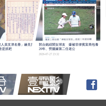
建人員支津名冊」赫見黃
郭台銘緋聞女球友 爆被菲律賓富商包養
曾是抓耙
20年、劈腿嫁第二任老公
2026-07-27 23:32