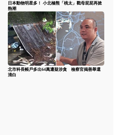
日本動物明星多！ 小北極熊「桃太」戳母屁屁再掀
熱潮
北市科長帳戶多出64萬遭疑涉貪 檢察官揭善舉還
清白