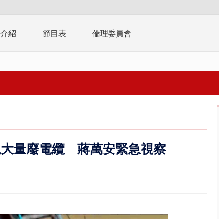
播介紹
節目表
倫理委員會
現大量廢電纜 蔣萬安緊急視察