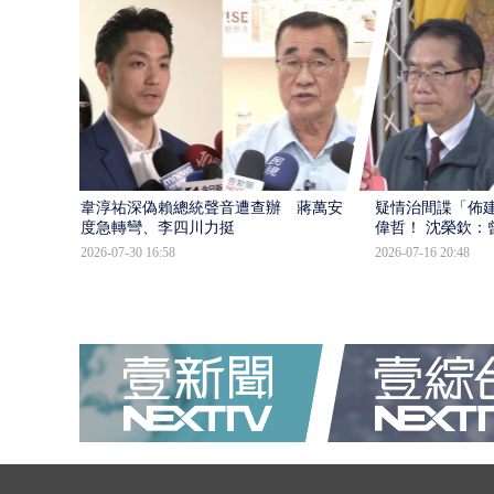
韋淳祐深偽賴總統聲音遭查辦 蔣萬安態
疑情治間諜「佈
度急轉彎、李四川力挺
偉哲！ 沈榮欽：
2026-07-30 16:58
2026-07-16 20:48