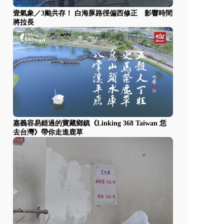
壹氣象／3颱共存！ 白海豚路徑偏西修正 影響時間
將拉長
嘉義容易錯過的寶藏鄉鎮《Linking 368 Taiwan 恁
去台灣》帶你走進鹿草