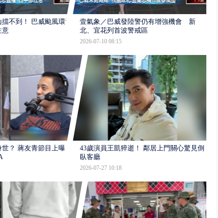
擋不到！ 巴威颱風環流
壹氣象／巴威發陸警仍有增強機會 新
注意
北、宜花列首波警戒區
2026-07-10 08:15
世？ 蔣友青節目上曝：
43歲演員王凱猝逝！ 鄰居上門關心驚見倒
A
臥客廳
2026-07-27 10:18