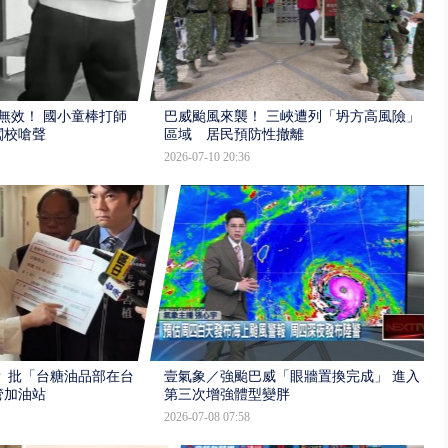
報無效！ 國小童棒打師
巴威颱風來襲！ 三峽遭列「坍方高風險」
闖校嗆聲
區域 居民預防性撤離
2026-07-10 20:36
 批「台糖油品部在台
壹氣象／強颱巴威「眼牆置換完成」 進入
管加油站
第三次增強體型變胖
2026-07-08 07:58