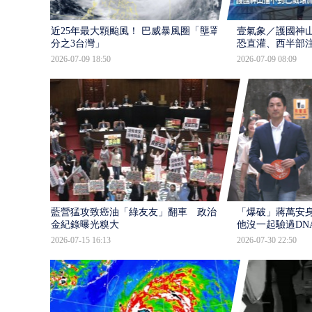
近25年最大顆颱風！ 巴威暴風圈「壟罩4
壹氣象／護國神山
分之3台灣」
恐直灌、西半部
2026-07-09 18:50
2026-07-09 08:09
藍營猛攻致癌油「綠友友」翻車 政治獻
「爆破」蔣萬安身
金紀錄曝光糗大
他沒一起驗過DN
2026-07-15 16:13
2026-07-30 22:50