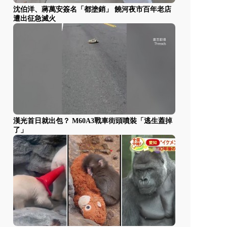
沈伯洋、蔣萬安簽名「都塗銷」 饒河夜市百年老店
遭出征急滅火
漢光首日就出包？ M60A3戰車街頭噴裝「逃生蓋掉
了」