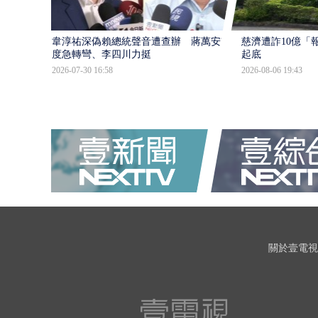
韋淳祐深偽賴總統聲音遭查辦 蔣萬安態
慈濟遭詐10億「
度急轉彎、李四川力挺
起底
2026-07-30 16:58
2026-08-06 19:43
關於壹電視