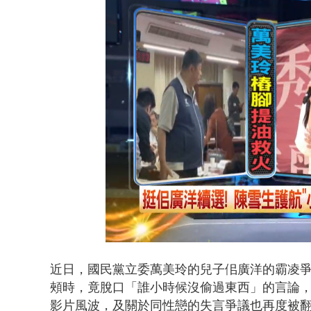
貨車鬼切釀
Loaded
:
Unmute
43.05%
近日，國民黨立委萬美玲的兒子佀廣洋的霸凌
頰時，竟脫口「誰小時候沒偷過東西」的言論
影片風波，及關於同性戀的失言爭議也再度被