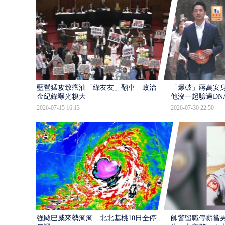
藍營猛攻致癌油「綠友友」翻車 政治獻
「爆破」蔣萬安身
金紀錄曝光糗大
他沒一起驗過DN
2026-07-15 16:13
2026-07-30 22:50
強颱巴威來勢洶洶 北北基桃10日全停班
帥警留職停薪當