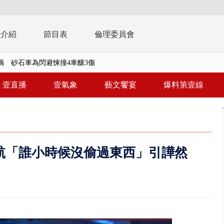
播介紹
節目表
倫理委員會
..北市「颱風整備假」？ 蔣萬安...
豚進逼！ 外圍雲系影響 北部...
壹直播
壹氣象
藝文饗宴
爆料第壹線
拒馬「只有始源可以停」 他真...
稿」嗆爆盧秀燕 2028總統戰提...
個資爭議 連戰媳婦轟財政部不負責任
航「誰小時候沒偷過東西」引譁然
戲水失蹤！ 搜救艇翻覆4警消落...
0.8億」 名律師聯手掮客騙買「B...
演習第二日 防護關鍵基礎設施
0萬筆個資！ 網軍洩密中共遭起訴...