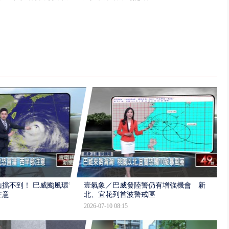
擋不到！ 巴威颱風環流
壹氣象／巴威發陸警仍有增強機會 新
注意
北、宜花列首波警戒區
2026-07-10 08:15