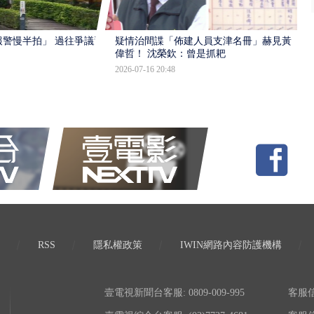
報警慢半拍」 過往爭議遭
疑情治間諜「佈建人員支津名冊」赫見黃
偉哲！ 沈榮欽：曾是抓耙
2026-07-16 20:48
RSS
隱私權政策
IWIN網路內容防護機構
壹電視新聞台客服: 0809-009-995
客服信箱: