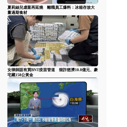
夏莉絲兒虐案再延燒 離職員工爆料：冰箱存放大
量過期食材
女律師誆有買BNT疫苗管道 狠詐慈濟10.8億元、豪
宅藏158公黃金