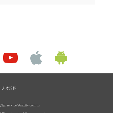
人才招募
 service@nexttv.com.tw