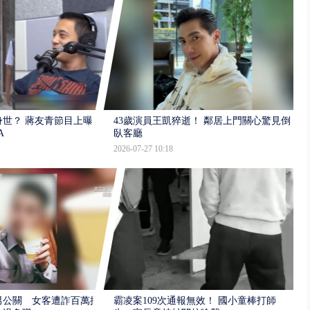
世？ 蔣友青節目上曝：
43歲演員王凱猝逝！ 鄰居上門關心驚見倒
A
臥客廳
2026-07-27 10:18
男公關 女客遭詐百萬提
霸凌案109次通報無效！ 國小童棒打師