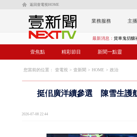
返回壹電視HOME
業務服務
主
最新消息：
白海豚逼近.
壹氣象／白海
壹焦點
精彩節目
新聞一點靈
早餐店放迷你
您當前的位置：
壹電視
>
壹新聞
>
HOME
>
政治
賴清德「0看
EZ WAY
挺佀廣洋續參選 陳雪生護
救生員大武崙
狠詐慈濟「1
2026-07-08 22:44
漢光42號
暗網買500