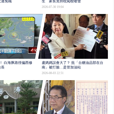
大過免職
生 家長竟持杖闖校嗆聲
2026-07-30 19:04
！ 白海豚路徑偏西修
盧媽媽誤會大了？ 批「台糖油品部在台
拉長
南」被打臉…是管加油站
2026-08-03 22:51