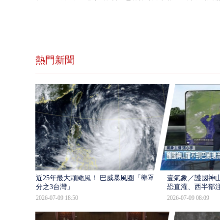
熱門新聞
近25年最大顆颱風！ 巴威暴風圈「壟罩4
壹氣象／護國神山
分之3台灣」
恐直灌、西半部
2026-07-09 18:50
2026-07-09 08:09