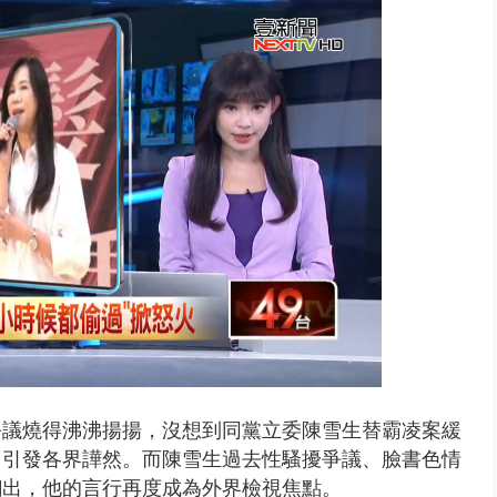
禍 砂石車為閃避悚撞4車釀3傷
爭議燒得沸沸揚揚，沒想到同黨立委陳雪生替霸凌案緩
，引發各界譁然。而陳雪生過去性騷擾爭議、臉書色情
翻出，他的言行再度成為外界檢視焦點。