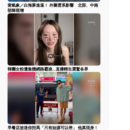
壹氣象／白海豚進逼！ 外圍雲系影響 北部、中南
部降雨增
韓團女粉遭集體網路霸凌...直播輕生震驚各界
早餐店放迷你拒馬「只有始源可以停」 他真現身！