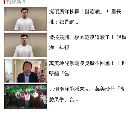
相關新聞
挺佀廣洋挨轟「挺霸凌」！ 里長
批：都是網...
遭控簽賭、校園霸凌道歉了！ 佀廣
洋：年輕...
萬美玲兒涉霸凌臭臉不回應！ 王世
堅籲「當...
兒佀廣洋爭議未完 萬美玲昔「臭
臉叉手」合...