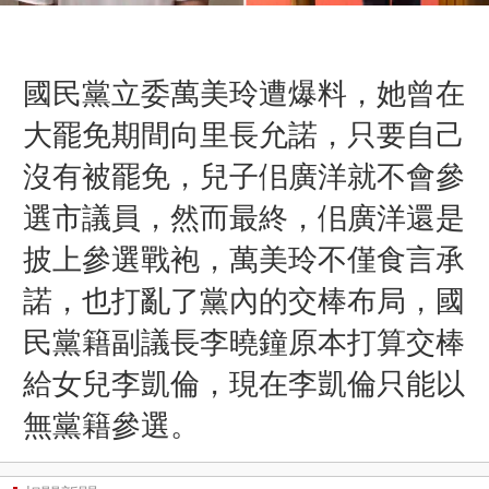
國民黨立委萬美玲遭爆料，她曾在
大罷免期間向里長允諾，只要自己
沒有被罷免，兒子佀廣洋就不會參
選市議員，然而最終，佀廣洋還是
披上參選戰袍，
萬美玲
不僅食言承
諾，也打亂了黨內的交棒布局，國
民黨籍副議長李曉鐘原本打算交棒
給女兒李凱倫，現在
李凱倫
只能以
無黨籍參選。