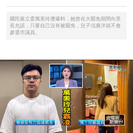
國民黨立委萬美玲遭爆料，她曾在大罷免期間向里
長允諾，只要自己沒有被罷免，兒子佀廣洋就不會
參選市議員。