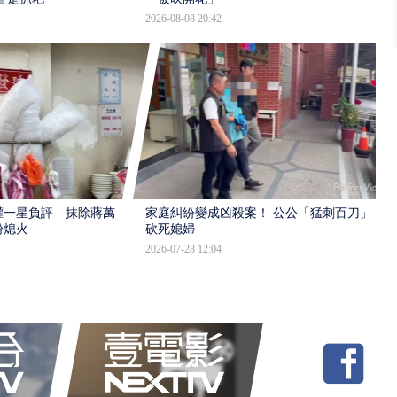
2026-08-08 20:42
灌一星負評 抹除蔣萬
家庭糾紛變成凶殺案！ 公公「猛刺百刀」
盼熄火
砍死媳婦
2026-07-28 12:04