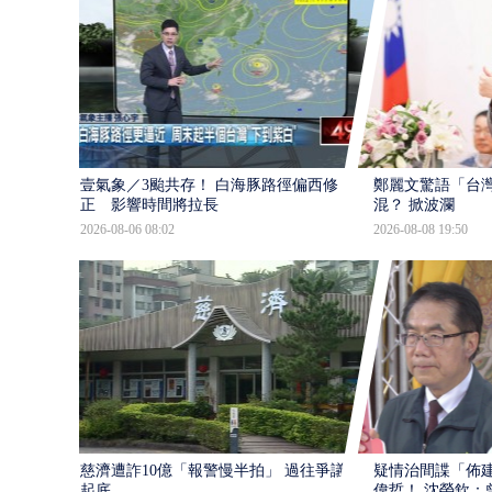
壹氣象／3颱共存！ 白海豚路徑偏西修
鄭麗文驚語「台
正 影響時間將拉長
混？ 掀波瀾
2026-08-06 08:02
2026-08-08 19:50
慈濟遭詐10億「報警慢半拍」 過往爭議遭
疑情治間諜「佈
起底
偉哲！ 沈榮欽：