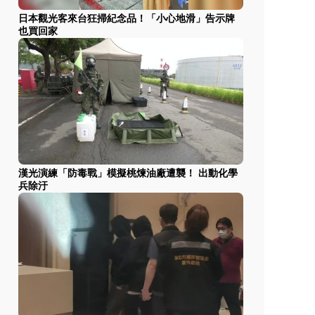
日本觀光客來台狂掃紀念品！「小心地滑」告示牌
也買回家
漢光演練「防毒戰」模擬桃煉油廠遭襲！ 出動化學
兵除汙