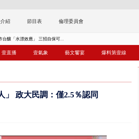
播介紹
節目表
倫理委員會
】里長參選人竟肇逃！ 連撞2車...
毒戰」模擬桃煉油廠遭襲！ 出...
壹直播
壹氣象
藝文饗宴
爆料第壹線
！ 20多枚榴彈砲「掉彈」軍人...
億！ 綠要藍白道歉 柯文哲再罵...
！ 中正紀念堂現「雨瀑階梯」 ...
」 政大民調：僅2.5％認同
班！ 候補返台等一整夜 翁暴...
雨炸新竹！ 市區積水、山區道...
假惹怨 蔣萬安挨轟稱「沒發陸警...
又吸毒逆向撞 小客車被撞爛駕駛...