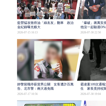
藍營猛攻致癌油「綠友友」翻車 政治獻
「爆破」蔣萬安身
金紀錄曝光糗大
他沒一起驗過DN
2026-07-15 16:13
2026-07-30 22:50
帥警留職停薪當男公關 女客遭詐百萬提
霸凌案109次通
告、北市警：兩大過免職
生 家長竟持杖
2026-07-17 10:56
2026-07-30 19:04