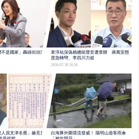
灣不是國家」轟綠街頭混
韋淳祐深偽賴總統聲音遭查辦 蔣萬安態
度急轉彎、李四川力挺
2026-07-30 16:58
建人員支津名冊」赫見黃
白海豚外圍環流發威！ 陽明山遊客雨傘
曾是抓耙
「被吹開花」