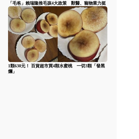
「毛爸」賴瑞隆推毛孩4大政策 獸醫、寵物業力挺
1顆630元！ 百貨超市買4顆水蜜桃 一切3顆「發黑
爛」