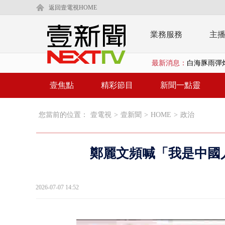
返回壹電視HOME
業務服務
主
最新消息：
【新聞一點靈
漢光演練「防
壹焦點
精彩節目
新聞一點靈
漢光演習出槌
您當前的位置：
壹電視
>
壹新聞
>
HOME
>
政治
慈濟遭詐10
白海豚挾暴雨
鄭麗文頻喊「我是中國人
颱風亂金門航
白海豚甩尾豪
2026-07-07 14:52
白海豚沒放
大貨車疲駕