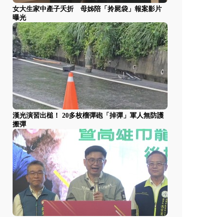
女大生家中產子夭折 母姊陪「拎屍袋」報案影片
曝光
漢光演習出槌！ 20多枚榴彈砲「掉彈」軍人無防護
搬彈