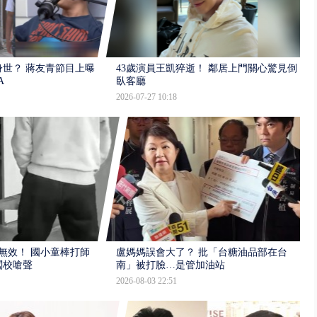
世？ 蔣友青節目上曝：
43歲演員王凱猝逝！ 鄰居上門關心驚見倒
A
臥客廳
2026-07-27 10:18
報無效！ 國小童棒打師
盧媽媽誤會大了？ 批「台糖油品部在台
闖校嗆聲
南」被打臉…是管加油站
2026-08-03 22:51