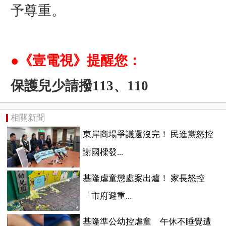
予尊重。
●《壹電視》提醒您：
保護兒少請撥113、110
相關新聞
東岸商場爭議還沒完！ 民進黨怒控
謝國樑發...
基隆虐童懲處案出爐！ 家長怒控
「市府避重...
基隆準公幼控虐童 午休不睡覺遭