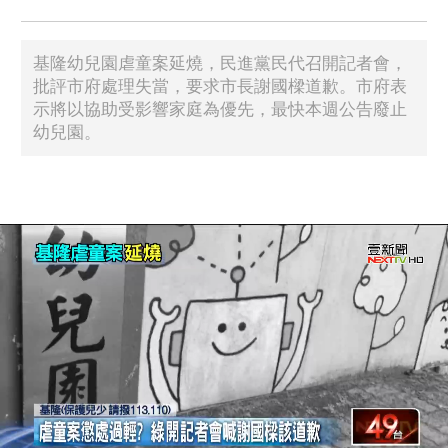
基隆幼兒園虐童案延燒，民進黨民代召開記者會，
批評市府處理失當，要求市長謝國樑道歉。市府表
示將以協助受影響家庭為優先，最快本週公告廢止
幼兒園。