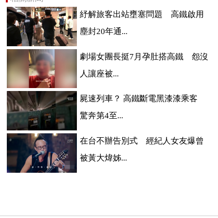
紓解旅客出站壅塞問題 高鐵啟用
塵封20年通...
劇場女團長挺7月孕肚搭高鐵 怨沒
人讓座被...
屍速列車？ 高鐵斷電黑漆漆乘客
驚奔第4至...
在台不辦告別式 經紀人女友爆曾
被黃大煒姊...