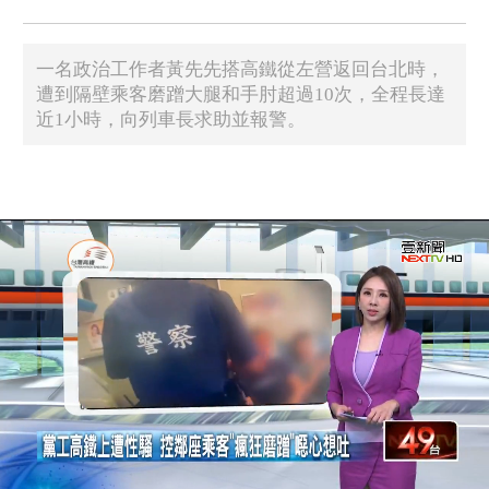
一名政治工作者黃先先搭高鐵從左營返回台北時，
遭到隔壁乘客磨蹭大腿和手肘超過10次，全程長達
近1小時，向列車長求助並報警。