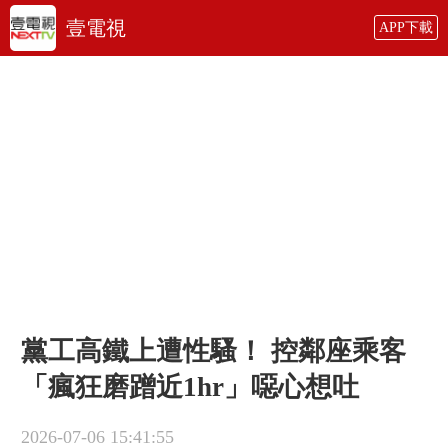
壹電視
APP下載
黨工高鐵上遭性騷！ 控鄰座乘客
「瘋狂磨蹭近1hr」噁心想吐
2026-07-06 15:41:55