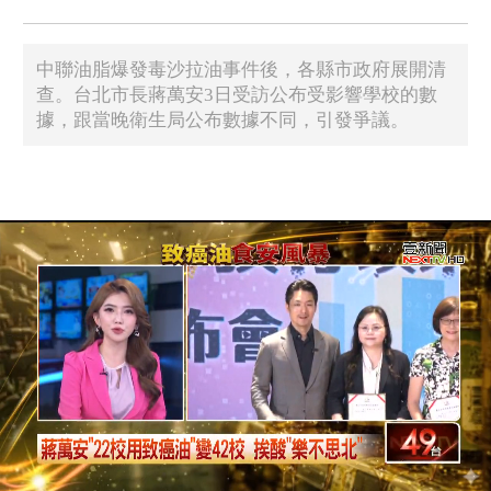
​中聯油脂爆發毒沙拉油事件後，各縣市政府展開清
查。台北市長蔣萬安3日受訪公布受影響學校的數
據，跟當晚衛生局公布數據不同，引發爭議。