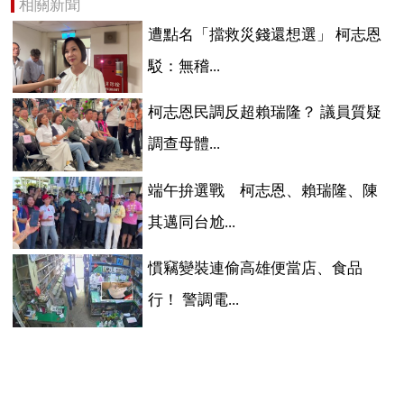
相關新聞
遭點名「擋救災錢還想選」 柯志恩
駁：無稽...
柯志恩民調反超賴瑞隆？ 議員質疑
調查母體...
端午拚選戰 柯志恩、賴瑞隆、陳
其邁同台尬...
慣竊變裝連偷高雄便當店、食品
行！ 警調電...