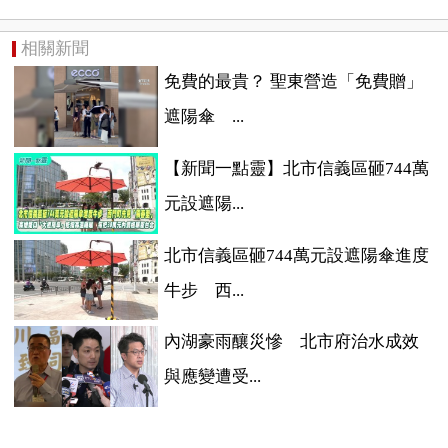
相關新聞
免費的最貴？ 聖東營造「免費贈」
遮陽傘 ...
【新聞一點靈】北市信義區砸744萬
元設遮陽...
北市信義區砸744萬元設遮陽傘進度
牛步 西...
內湖豪雨釀災慘 北市府治水成效
與應變遭受...