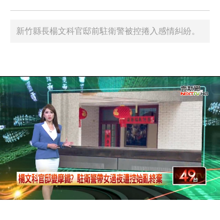
新竹縣長楊文科官邸前駐衛警被控捲入感情糾紛。