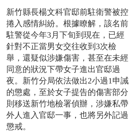
新竹縣長楊文科官邸前駐衛警被控
捲入感情糾紛。根據瞭解，該名前
駐警從今年3月下旬到現在，已經
針對不正當男女交往
收到3次檢
舉，還疑似涉嫌傷害，甚至在未經
同意的狀況下帶女子進出官邸過
夜。新竹分局依法做出2小過1申誡
的懲處，至於女子提告的傷害部分
則移送新竹地檢署偵辦，涉嫌私帶
外人進入官邸一事，也將另外記過
懲戒。