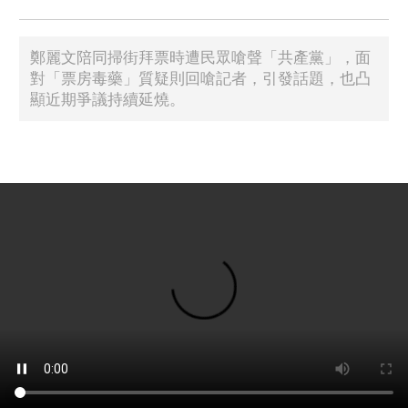
鄭麗文陪同掃街拜票時遭民眾嗆聲「共產黨」，面
對「票房毒藥」質疑則回嗆記者，引發話題，也凸
顯近期爭議持續延燒。