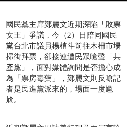
國民黨主席鄭麗文近期深陷「敗票
女王」爭議，今（2）日
陪同
國民
黨
台北市議員楊植斗前往木柵市場
掃街拜票，卻接連遭民眾嗆聲「共
產黨」，面對媒體詢問是否擔心成
為「票房毒藥」，鄭麗文則反嗆記
者是民進黨派來的，場面一度尷
尬。