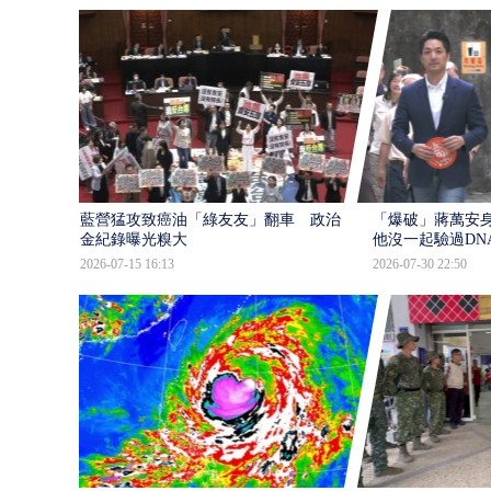
藍營猛攻致癌油「綠友友」翻車 政治獻
「爆破」蔣萬安身
金紀錄曝光糗大
他沒一起驗過DN
2026-07-15 16:13
2026-07-30 22:50