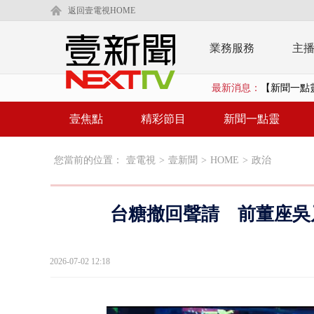
返回壹電視HOME
業務服務
主
最新消息：
【新聞一點
蕭美琴赴高雄
壹焦點
精彩節目
新聞一點靈
「鯨魚」挾
您當前的位置：
壹電視
>
壹新聞
>
HOME
>
政治
颱風要來了！
廣川建設遭
台糖撤回聲請 前董座吳乃
漢光演習第
國道南下凌晨
2026-07-02 12:18
規模歷年最大
外送員搶快