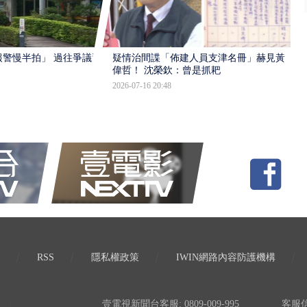
報警慢半拍」 過往爭議遭
疑情治間諜「佈建人員支津名冊」赫見黃
偉哲！ 沈榮欽：曾是抓耙
2026-07-16 20:48
RSS
隱私權政策
IWIN網路內容防護機構
壹電視新聞台客服: 0809-009-995
客服信箱: