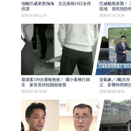
強颱巴威來勢洶洶 北北基桃10日全停班
巴威颱風來襲！ 
停課
區域 居民預防
2026-07-09 22:33
2026-07-10 20:36
霸凌案109次通報無效！ 國小童棒打師
壹氣象／3颱共存
生 家長竟持杖闖校嗆聲
正 影響時間將
2026-07-30 19:04
2026-08-06 08:02