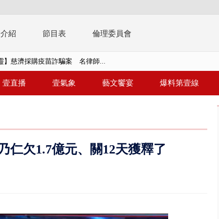
播介紹
節目表
倫理委員會
靈】慈濟採購疫苗詐騙案 名律師...
視察城鎮韌性演習 AIT高雄分...
壹直播
壹氣象
藝文饗宴
爆料第壹線
風雨肆虐菲律賓 土石流災情釀6
 惡劣海象船停航 綠島、蘭嶼...
告發詐欺 購屋綁定違法農地持分
仁欠1.7億元、關12天獲釋了
三天 國軍進行關鍵基礎設施防護...
三車追撞！ 5旬男左腿骨折車體...
 文博會人氣IP集合、3公尺高Q...
撞直行騎士 恰遇憲兵隊實戰救援