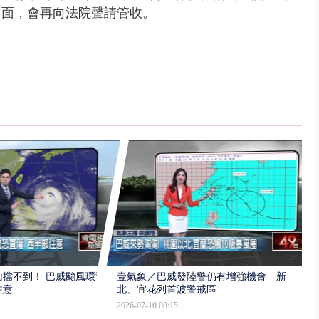
出面，會再向法院聲請管收。
擋不到！ 巴威颱風環流
壹氣象／巴威發陸警仍有增強機會 新
注意
北、宜花列首波警戒區
2026-07-10 08:15