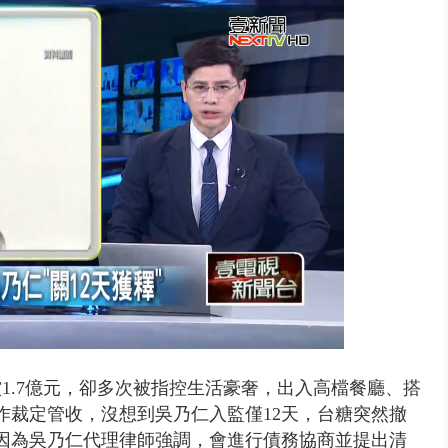
晨火警 現場傳爆炸聲、72歲屋...
1.7億元，卻多次被指控生活豪奢，出入高檔餐廳、搭
作裁定管收，沒想到吳乃仁入監僅12天，台糖突然撤
，因為吳乃仁代理律師強調，會進行債務協商並提出清