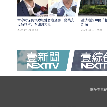
韋淳祐深偽賴總統聲音遭查辦 蔣萬安態
慈濟遭詐10億「
度急轉彎、李四川力挺
起底
2026-07-30 16:58
2026-08-07 16:39
關於壹電視