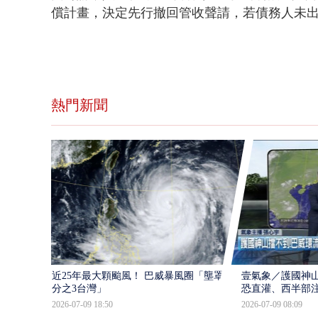
償計畫，決定先行撤回管收聲請，若債務人未
熱門新聞
近25年最大顆颱風！ 巴威暴風圈「壟罩4
壹氣象／護國神山
分之3台灣」
恐直灌、西半部
2026-07-09 18:50
2026-07-09 08:09