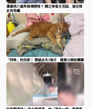
遭爆與27歲男模傳戀情？ 關之琳發文否認、過往情
史再受矚
「阿咪」快回家！ 愛貓走失5個月 懸賞20萬盼團圓