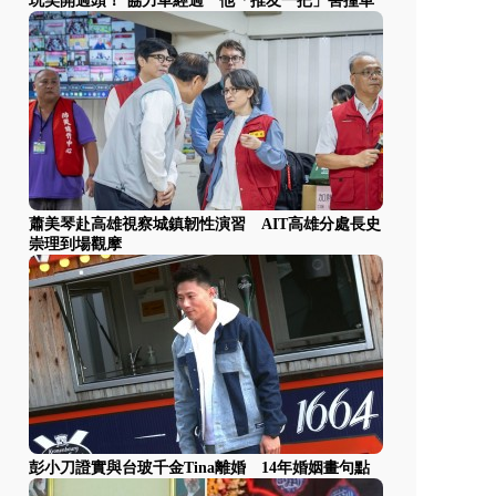
玩笑開過頭！ 協力車經過 他「推友一把」害撞車
蕭美琴赴高雄視察城鎮韌性演習 AIT高雄分處長史
崇理到場觀摩
彭小刀證實與台玻千金Tina離婚 14年婚姻畫句點