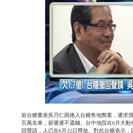
台中水電行清
Loaded
:
Unmute
36.70%
前台糖董座吳乃仁因捲入台糖售地弊案，遭求償
百萬名車，卻遲遲不還錢。台中地院在6月大動
回聲請，人已在6月22日釋放。對此台糖表示