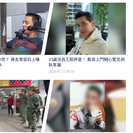
世？ 蔣友青節目上曝：
43歲演員王凱猝逝！ 鄰居上門關心驚見倒
A
臥客廳
2026-07-27 10:18