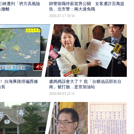
三峽遭列「坍方高風險」
帥警留職停薪當男公關 女客遭詐百萬提
性撤離
告、北市警：兩大過免職
2026-07-17 10:56
！ 白海豚路徑偏西修
盧媽媽誤會大了？ 批「台糖油品部在台
拉長
南」被打臉…是管加油站
2026-08-03 22:51