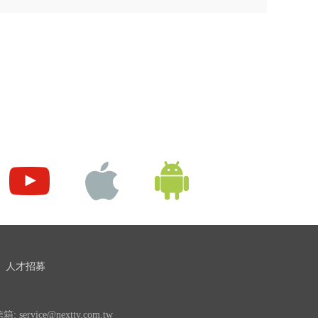
人才招募
 service@nexttv.com.tw