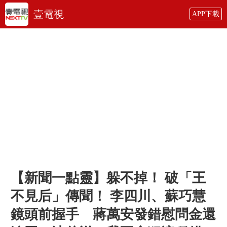
壹電視
APP下載
【新聞一點靈】躲不掉！ 破「王
不見后」傳聞！ 李四川、蘇巧慧
鏡頭前握手 蔣萬安發錯慰問金還