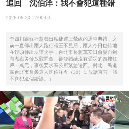
追回 沈伯洋：我不會犯這種錯
2026-06-30 17:00:00
李四川跟蘇巧慧都出席捷運三鶯線的通車典禮，之
前一直傳出兩人跑行程王不見后，兩人今日也特地
在鏡頭伸出友誼之手；台北市長蔣萬安日前親自到
內湖勘災發放慰問金，卻發錯給沒有受災的四樓住
戶一萬元，事後要求區公所緊急追回。對此，民進
黨台北市長參選人沈伯洋今（30）日放話直言「我
不會犯這個錯誤。」