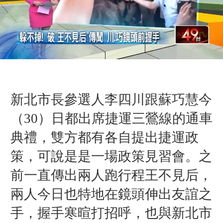
新北市長參選人李四川跟蘇巧慧今
（30）日都出席捷運三鶯線的通車
典禮，雙方都有各自提出捷運政
策，可說是是一場政策見習會。之
前一直傳出兩人跑行程王不見后，
兩人今日也特地在鏡頭伸出友誼之
手，握手寒暄打招呼，也與新北市