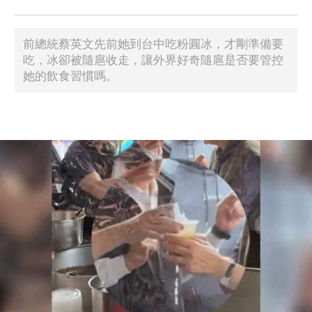
前總統蔡英文先前她到台中吃粉圓冰，才剛準備要
吃，冰卻被隨扈收走，讓外界好奇隨扈是否要管控
她的飲食習慣嗎。