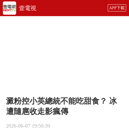
壹電視
APP下載
澱粉控小英總統不能吃甜食？ 冰
遭隨扈收走影瘋傳
2026-06-07 19:50:39