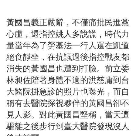
黃國昌義正嚴辭，不僅痛批民進黨
心虛，還指控姚人多說謊，時代力
量當年為了勞基法一行人還在凱道
絕食靜坐，在抗議過後指控戰友都
消失的黃國昌也遭到打臉。前立委
林昶佐陪著身體不適的洪慈庸到台
大醫院掛急診的照片也曝光，而自
稱有去醫院探視夥伴的黃國昌卻不
見人影。
對此黃國昌堅稱，當天遭
驅離之後步行到臺大醫院發現沒人