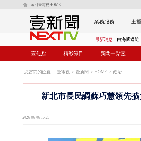
返回壹電視HOME
業務服務
主
白海豚逼近.
最新消息：
壹氣象／白海
壹焦點
精彩節目
新聞一點靈
早餐店放迷你
賴清德「0看
您當前的位置：
壹電視
>
壹新聞
>
HOME
>
政治
EZ WAY
新北市長民調蘇巧慧領先擴大
救生員大武崙
狠詐慈濟「1
2026-06-06 16:23
漢光42號
暗網買500