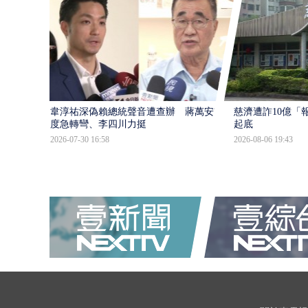
韋淳祐深偽賴總統聲音遭查辦 蔣萬安態
慈濟遭詐10億「
度急轉彎、李四川力挺
起底
2026-07-30 16:58
2026-08-06 19:43