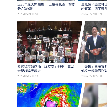
近25年最大顆颱風！ 巴威暴風圈「壟罩4
壹氣象／護國神山
分之3台灣」
恐直灌、西半部
2026-07-09 18:50
2026-07-09 08:09
藍營猛攻致癌油「綠友友」翻車 政治獻
「爆破」蔣萬安身
金紀錄曝光糗大
他沒一起驗過DN
2026-07-15 16:13
2026-07-30 22:50