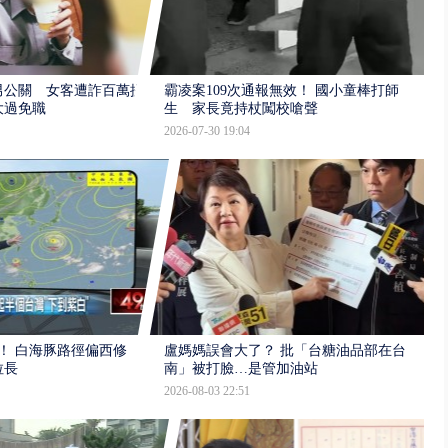
男公關 女客遭詐百萬提
霸凌案109次通報無效！ 國小童棒打師
大過免職
生 家長竟持杖闖校嗆聲
2026-07-30 19:04
！ 白海豚路徑偏西修
盧媽媽誤會大了？ 批「台糖油品部在台
拉長
南」被打臉…是管加油站
2026-08-03 22:51