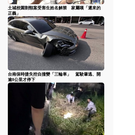
土城校園割頸案受害生姓名解禁 家屬嘆「遲來的
正義」
台南保時捷失控自撞變「三輪車」 駕駛肇逃、開
逾8公里才停下