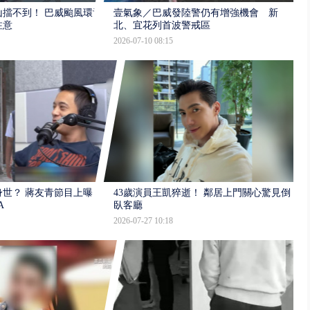
擋不到！ 巴威颱風環流
壹氣象／巴威發陸警仍有增強機會 新
注意
北、宜花列首波警戒區
2026-07-10 08:15
世？ 蔣友青節目上曝：
43歲演員王凱猝逝！ 鄰居上門關心驚見倒
A
臥客廳
2026-07-27 10:18