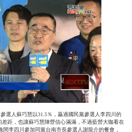
禍 砂石車為閃避悚撞4車釀3傷
黨
參選人
蘇巧慧以31.5％，
贏過
國民黨參選人
李四川的
的差距，也讓蘇巧慧陣營信心滿滿，不過藍營大咖看在
晚間李四川參加同黨台南市長參選人謝龍介的餐會，