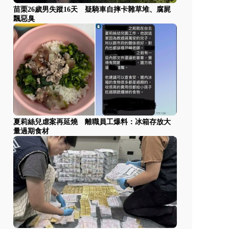
苗栗26歲男失蹤16天 疑騎車自摔卡雜草堆、腐屍
飄惡臭
夏莉絲兒虐案再延燒 離職員工爆料：冰箱存放大
量過期食材