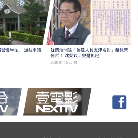
報警慢半拍」 過往爭議遭
疑情治間諜「佈建人員支津名冊」赫見黃
偉哲！ 沈榮欽：曾是抓耙
2026-07-16 20:48