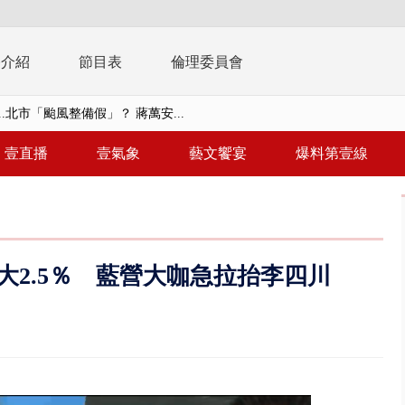
播介紹
節目表
倫理委員會
..北市「颱風整備假」？ 蔣萬安...
豚進逼！ 外圍雲系影響 北部...
壹直播
壹氣象
藝文饗宴
爆料第壹線
拒馬「只有始源可以停」 他真...
稿」嗆爆盧秀燕 2028總統戰提...
個資爭議 連戰媳婦轟財政部不負責任
2.5％ 藍營大咖急拉抬李四川
戲水失蹤！ 搜救艇翻覆4警消落...
0.8億」 名律師聯手掮客騙買「B...
演習第二日 防護關鍵基礎設施
0萬筆個資！ 網軍洩密中共遭起訴...