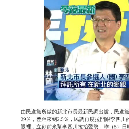
貨車鬼切釀
Loaded
:
Unmute
42.00%
由民進黨所做的新北市長最新民調出爐，
民進
29％，
差距來到
2.5％，
民調再度拉開跟李四川
眼裡，立刻前來幫李四川拉抬聲勢。昨（5）日