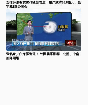
女律師誆有買BNT疫苗管道 狠詐慈濟10.8億元、豪
宅藏158公黃金
壹氣象／白海豚進逼！ 外圍雲系影響 北部、中南
部降雨增