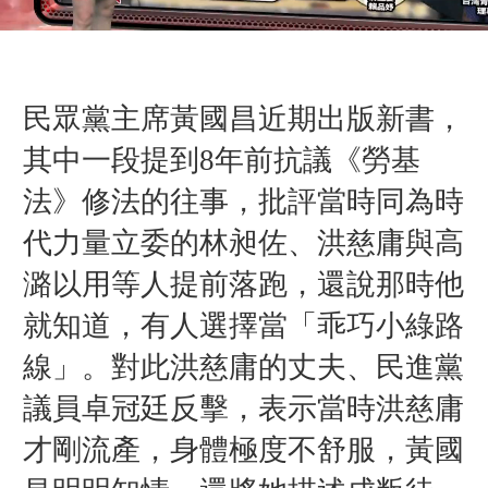
民眾黨主席黃國昌近期出版新書，
其中一段提到8年前抗議《勞基
法》修法的往事，批評當時同為時
代力量立委的林昶佐、洪慈庸與高
潞以用等人提前落跑，還說那時他
就知道，有人選擇當「乖巧小綠路
線」。對此洪慈庸的丈夫、民進黨
議員卓冠廷反擊，表示當時洪慈庸
才剛流產，身體極度不舒服，黃國