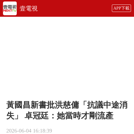
壹電視
APP下載
黃國昌新書批洪慈傭「抗議中途消
失」 卓冠廷：她當時才剛流產
2026-06-04 16:18:39