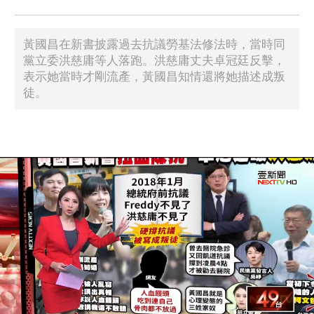
黃國昌在新書披露過去抗議勞基法修法時，當時同
黨立委洪慈庸等人落跑。洪慈庸丈夫卓冠廷反擊，
表示她當時才剛流產，黃國昌知情還將她描述成叛
徒。