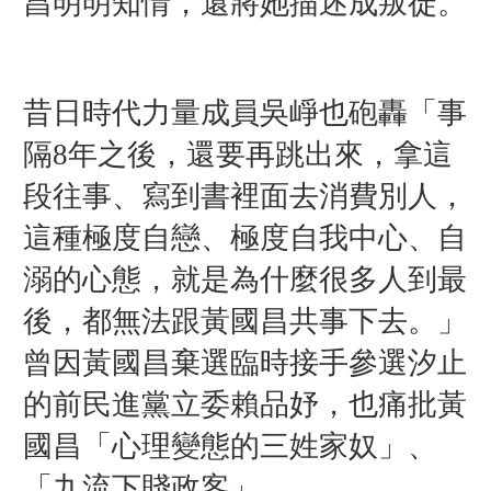
昌明明知情，還將她描述成叛徒。
昔日時代力量成員吳崢也砲轟「事
隔8年之後，還要再跳出來，拿這
段往事、寫到書裡面去消費別人，
這種極度自戀、極度自我中心、自
溺的心態，就是為什麼很多人到最
後，都無法跟黃國昌共事下去。」
曾因黃國昌棄選臨時接手參選汐止
的前民進黨立委賴品妤，也痛批黃
國昌「心理變態的三姓家奴」、
「九流下賤政客」。