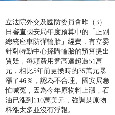
立法院外交及國防委員會
昨（3
）
日
審查
國安局年度預算中的「正副
總統座車防彈輪胎
」
經費，
有立委
針對特勤中心採購輪胎的預算提出
質疑
，每顆費用竟高達超過51萬
元，相比5年前更換時的35萬元暴
漲了46％，認為不合理。國安局急
忙喊冤，因為今年原物料上漲，石
油已漲到110萬美元，強調是原物
料漲太多並沒有浮報。