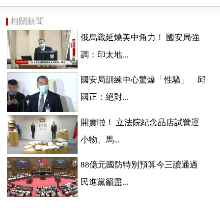
相關新聞
俄烏戰延燒美中角力！ 國安局強
調：印太地...
國安局訓練中心驚爆「性騷」 邱
國正：絕對...
開賣啦！ 立法院紀念品店試營運
小物、馬...
88億元國防特別預算今三讀通過
民進黨籲盡...