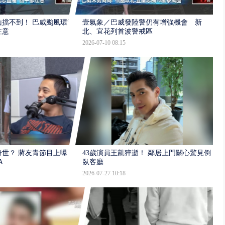
擋不到！ 巴威颱風環流
壹氣象／巴威發陸警仍有增強機會 新
注意
北、宜花列首波警戒區
2026-07-10 08:15
世？ 蔣友青節目上曝：
43歲演員王凱猝逝！ 鄰居上門關心驚見倒
A
臥客廳
2026-07-27 10:18