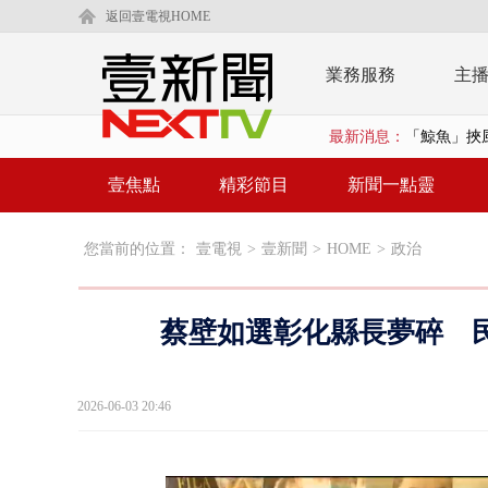
返回壹電視HOME
業務服務
主
最新消息：
「鯨魚」挾
BP出道10周
壹焦點
精彩節目
新聞一點靈
「吉伊卡哇
您當前的位置：
壹電視
>
壹新聞
>
HOME
>
政治
「疫苗採購」
LaLapor
蔡壁如選彰化縣長夢碎 
名律狠詐慈濟
父親節限定！
2026-06-03 20:46
白海豚海警！
沖繩機場航班