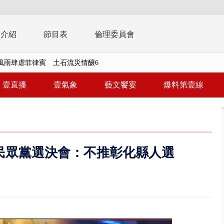
播介紹
節目表
倫理委員會
風雨肆虐菲律賓 土石流災情釀6
年！ 8／8見面會限40粉絲 YG大...
壹直播
壹氣象
藝文饗宴
爆料第壹線
」劇場版超人氣限量特典 粉絲排...
大逆轉！ 證實慈濟買BNT遭詐10...
t天花板崩落「鷹架倒塌」砸傷嬤 客...
民眾黨選決會：不推彰化縣人選
10億！ 豪宅藏「9千萬鈔票磚、...
 「一鴨三吃」、「客家攪福」...
 雨彈將炸台中以北 不排除明...
取消！ 滯留旅客「拚手速」搶...