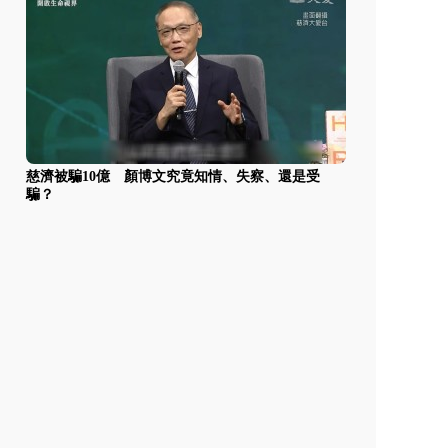
慈濟被騙10億 顏博文究竟知情、失察、還是受
騙？