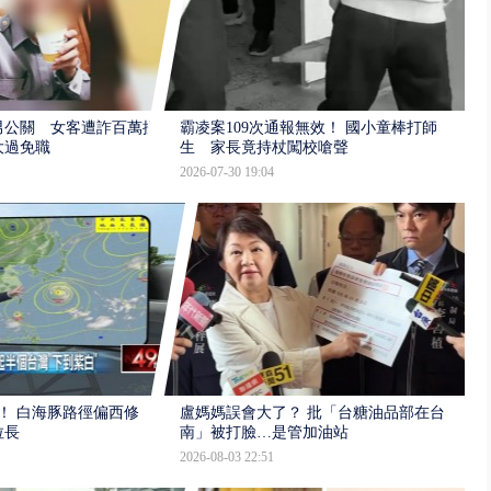
男公關 女客遭詐百萬提
霸凌案109次通報無效！ 國小童棒打師
大過免職
生 家長竟持杖闖校嗆聲
2026-07-30 19:04
！ 白海豚路徑偏西修
盧媽媽誤會大了？ 批「台糖油品部在台
拉長
南」被打臉…是管加油站
2026-08-03 22:51