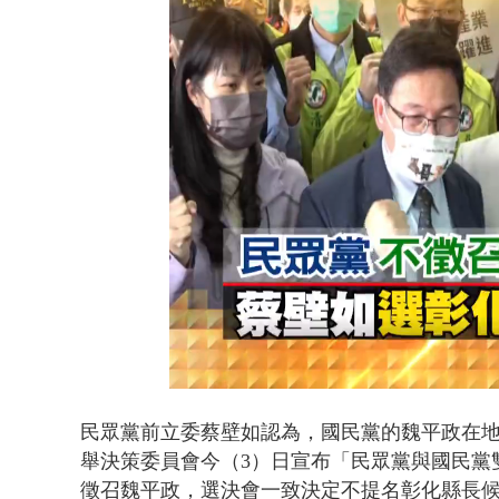
蕭美琴赴高雄
Loaded
:
Unmute
36.81%
民眾黨前立委蔡壁如認為，國民黨的魏平政在
舉決策委員會今（3）日宣布「民眾黨與國民黨
徵召魏平政，選決會一致決定不提名彰化縣長