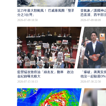
近25年最大顆颱風！ 巴威暴風圈「壟罩4
壹氣象／護國神山
分之3台灣」
恐直灌、西半部
2026-07-09 18:50
2026-07-09 08:09
藍營猛攻致癌油「綠友友」翻車 政治獻
「爆破」蔣萬安身
金紀錄曝光糗大
他沒一起驗過DN
2026-07-15 16:13
2026-07-30 22:50