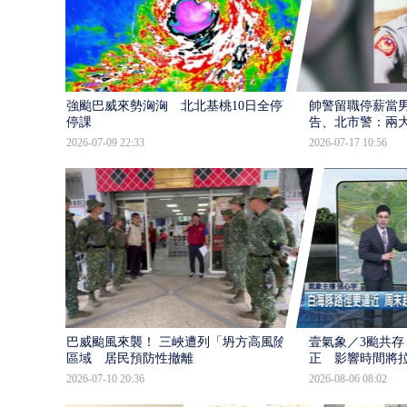
強颱巴威來勢洶洶 北北基桃10日全停班
帥警留職停薪當
停課
告、北市警：兩
2026-07-09 22:33
2026-07-17 10:56
巴威颱風來襲！ 三峽遭列「坍方高風險」
壹氣象／3颱共存
區域 居民預防性撤離
正 影響時間將
2026-07-10 20:36
2026-08-06 08:02