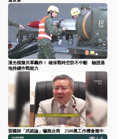
遭攻擊
漢光模擬共軍轟炸！ 確保戰時空防不中斷 驗證基
地持續作戰能力
習國師「武統論」嚇跑台商 2500萬工作機會撤中