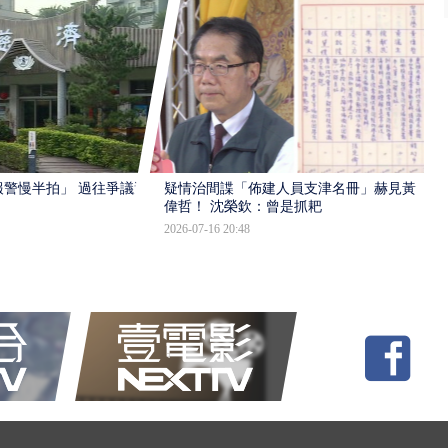
報警慢半拍」 過往爭議遭
疑情治間諜「佈建人員支津名冊」赫見黃
偉哲！ 沈榮欽：曾是抓耙
2026-07-16 20:48