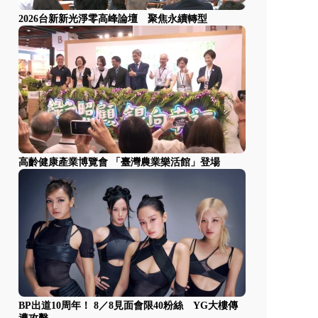
2026台新新光淨零高峰論壇 聚焦永續轉型
高齡健康產業博覽會 「臺灣農業樂活館」登場
BP出道10周年！ 8／8見面會限40粉絲 YG大樓傳