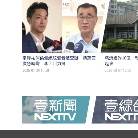
韋淳祐深偽賴總統聲音遭查辦 蔣萬安態
慈濟遭詐10億「
度急轉彎、李四川力挺
起底
2026-07-30 16:58
2026-08-07 16:39