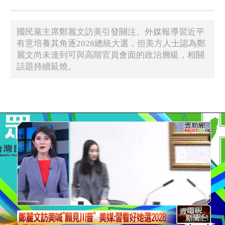
國民黨主席鄭麗文訪美引發關注。外媒報導習近平
有意培養其角逐2028總統大選，但美方人士認為鄭
麗文尚未達到可與高階官員會面的政治層級，相關
話題持續延燒。