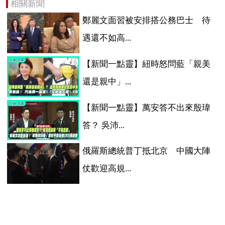
相關新聞
鄭麗文面習被安排搭公務巴士 待
遇還不如高...
【新聞一點靈】紐時怒問藍「親美
還是親中」...
【新聞一點靈】萬安答不出來殷瑋
答？ 吳沛...
俄羅斯總統普丁抵北京 中國大陣
仗歡迎高規...