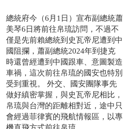
總統府今（6月1
日
）宣布副總統蕭
美琴6日將前往帛琉訪問，不過不
僅是先前賴總統到史瓦帝尼遭到中
國阻攔，蕭副總統2024年到捷克
時還曾經遭到中國跟車、意圖製造
車禍，這次前往帛琉的國安也特別
受到重視。
外交、國安團隊事先
做好縝密掌握，與史瓦帝尼相比，
帛琉與台灣的距離相對近，途中只
會經過菲律賓的飛航情報區，以專
機直飛方式前往帛琉。