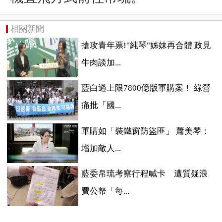
相關新聞
搶攻青年票!"純琴"姊妹再合體 政見
牛肉談加...
藍白過上限7800億版軍購案！ 綠營
痛批「國...
軍購如「裝鐵窗防盜匪」 蕭美琴：
增加敵人...
藍委帛琉考察行程喊卡 遭質疑浪
費公帑「每...