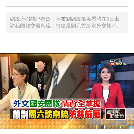
總統府召開記者會，宣布副總統蕭美琴將在6日出
訪我國邦交國帛琉，持續展開元首級別外交旅程。