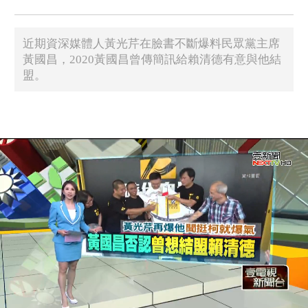
近期資深媒體人黃光芹在臉書不斷爆料民眾黨主席
黃國昌，2020黃國昌曾傳簡訊給賴清德有意與他結
盟。