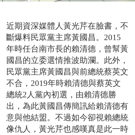
近期資深媒體人黃光芹在臉書，不
斷爆料民眾黨主席黃國昌。
20
15
年時任台南市長的賴清德，曾幫黃
國昌的立委選情推波助瀾。此外，
民眾黨主席
黃國昌與前總統蔡英文
不合，
2019年時
賴清德與蔡英文
總統
2人黨內初選，
由賴清德勝
出，為此
黃國昌
傳簡訊給賴清德有
意與他結盟
。不過
如今卻視賴總統
像仇人，
黃光芹也
感嘆真是此一時