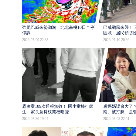
強颱巴威來勢洶洶 北北基桃10日全停班
巴威颱風來襲！ 
停課
區域 居民預防
2026-07-09 22:33
2026-07-10 20:36
霸凌案109次通報無效！ 國小童棒打師
盧媽媽誤會大了？
生 家長竟持杖闖校嗆聲
南」被打臉…是
2026-07-30 19:04
2026-08-03 22:51