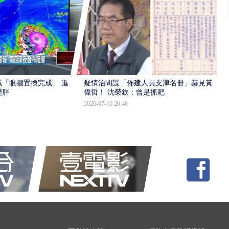
「眼牆置換完成」 進入
疑情治間諜「佈建人員支津名冊」赫見黃
變胖
偉哲！ 沈榮欽：曾是抓耙
2026-07-16 20:48