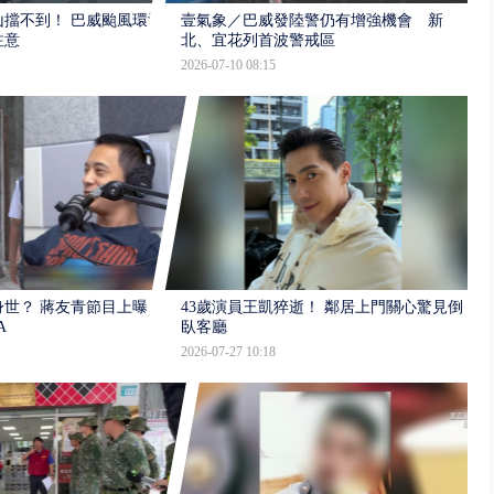
擋不到！ 巴威颱風環流
壹氣象／巴威發陸警仍有增強機會 新
注意
北、宜花列首波警戒區
2026-07-10 08:15
世？ 蔣友青節目上曝：
43歲演員王凱猝逝！ 鄰居上門關心驚見倒
A
臥客廳
2026-07-27 10:18