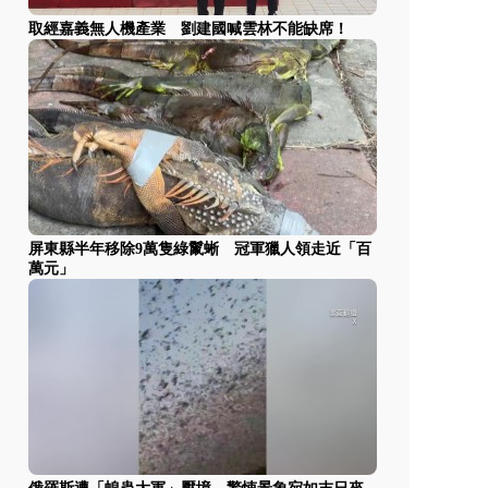
取經嘉義無人機產業 劉建國喊雲林不能缺席！
屏東縣半年移除9萬隻綠鬣蜥 冠軍獵人領走近「百
萬元」