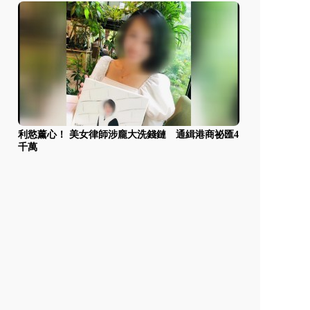
利慾薰心！ 美女律師涉龐大洗錢鏈 通緝港商祕匯4
千萬