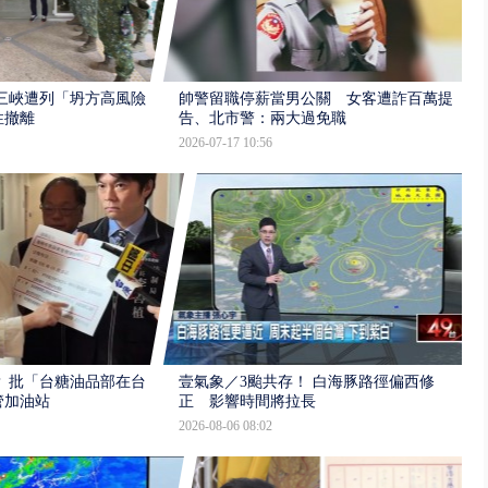
三峽遭列「坍方高風險」
帥警留職停薪當男公關 女客遭詐百萬提
性撤離
告、北市警：兩大過免職
2026-07-17 10:56
 批「台糖油品部在台
壹氣象／3颱共存！ 白海豚路徑偏西修
管加油站
正 影響時間將拉長
2026-08-06 08:02