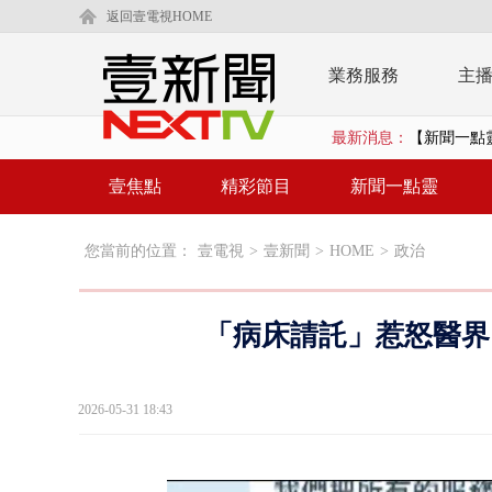
返回壹電視HOME
業務服務
主
最新消息：
【新聞一點
【新聞一點
壹焦點
精彩節目
新聞一點靈
貨車鬼切釀
您當前的位置：
壹電視
>
壹新聞
>
HOME
>
政治
白海豚逼近.
利慾薰心！ 
「病床請託」惹怒醫界
翁曉玲又拋
父親節泡湯？
2026-05-31 18:43
「關公聖誕」
【新聞一點靈