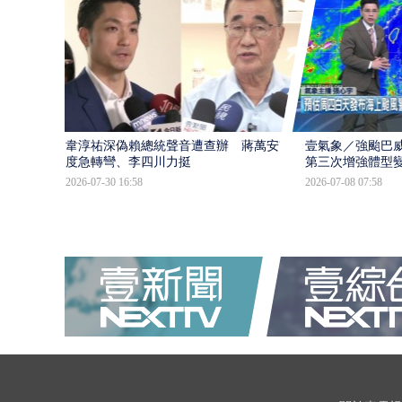
韋淳祐深偽賴總統聲音遭查辦 蔣萬安態
壹氣象／強颱巴威
度急轉彎、李四川力挺
第三次增強體型
2026-07-30 16:58
2026-07-08 07:58