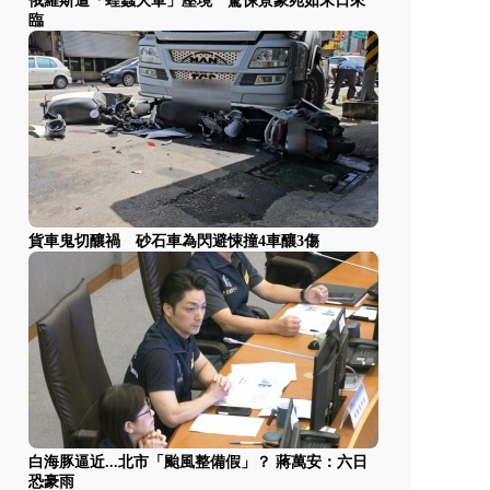
俄羅斯遭「蝗蟲大軍」壓境 驚悚景象宛如末日來
臨
貨車鬼切釀禍 砂石車為閃避悚撞4車釀3傷
白海豚逼近...北市「颱風整備假」？ 蔣萬安：六日
恐豪雨