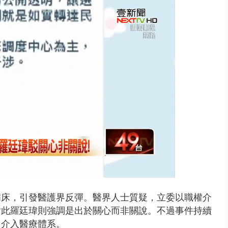
高檔日料餐廳 爆房東「想漲租」...
病床，引發醫護界反彈。醫界人士質疑，立委以職權介
對此羅廷瑋則強調是出於關心而非關說。不過事件持續
力介入醫療體系。