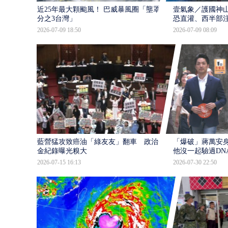
近25年最大顆颱風！ 巴威暴風圈「壟罩4
壹氣象／護國神山
分之3台灣」
恐直灌、西半部
2026-07-09 18:50
2026-07-09 08:09
藍營猛攻致癌油「綠友友」翻車 政治獻
「爆破」蔣萬安身
金紀錄曝光糗大
他沒一起驗過DN
2026-07-15 16:13
2026-07-30 22:50