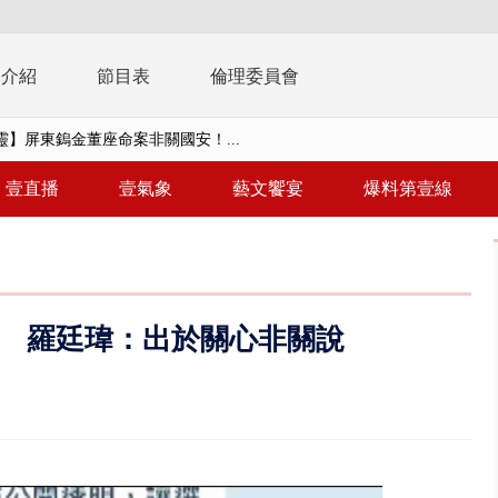
播介紹
節目表
倫理委員會
靈】屏東鎢金董座命案非關國安！...
靈】台糖未通報致癌油爭議 朝野...
壹直播
壹氣象
藝文饗宴
爆料第壹線
禍 砂石車為閃避悚撞4車釀3傷
..北市「颱風整備假」？ 蔣萬安...
美女律師涉龐大洗錢鏈 通緝港...
 羅廷瑋：出於關心非關說
刪凍預算 韓國瑜勸她思考「今年...
 白海豚逼近「明恐海警」北台...
拚新北選情！ 李四川、蘇巧慧...
】蔣萬安號召725上凱道反毒油...