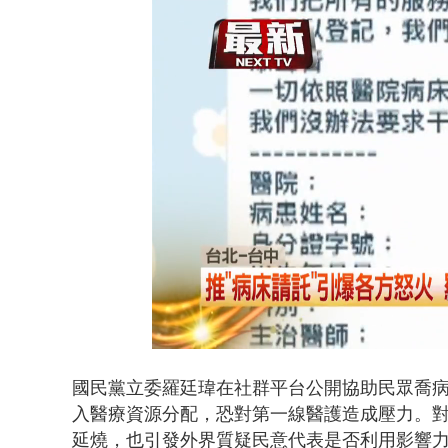
蕭敬騰投資
Loaded
:
Unmute
41.14%
國民黨立委羅廷瑋在社群平台公開協助民眾喬
入醫療資源分配，恐對第一線醫護造成壓力。
延燒，也引發外界質疑民意代表是否利用影響