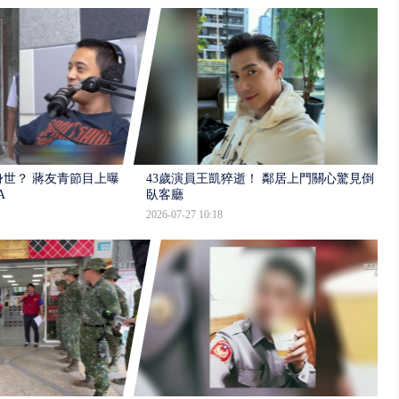
世？ 蔣友青節目上曝：
43歲演員王凱猝逝！ 鄰居上門關心驚見倒
A
臥客廳
2026-07-27 10:18