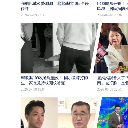
強颱巴威來勢洶洶 北北基桃10日全停班
巴威颱風來襲！ 
停課
區域 居民預防
2026-07-09 22:33
2026-07-10 20:36
霸凌案109次通報無效！ 國小童棒打師
盧媽媽誤會大了？
生 家長竟持杖闖校嗆聲
南」被打臉…是
2026-07-30 19:04
2026-08-03 22:51