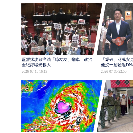
藍營猛攻致癌油「綠友友」翻車 政治獻
「爆破」蔣萬安身
金紀錄曝光糗大
他沒一起驗過DN
2026-07-15 16:13
2026-07-30 22:50