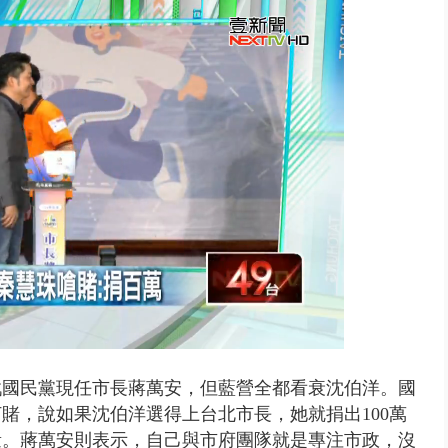
..北市「颱風整備假」？ 蔣萬安...
戰國民黨現任市長蔣萬安，但藍營全都看衰沈伯洋。國
賭，說如果沈伯洋選得上台北市長，她就捐出100萬
量。蔣萬安則表示，自己與市府團隊就是專注市政，沒