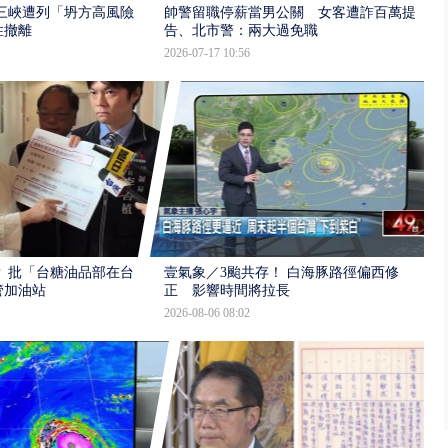
三峽遭列「坍方高風險」
帥警留職停薪當男公關 女客遭詐百萬提
性撤離
告、北市警：兩大過免職
2026-07-17 10:56
 批「台糖油品部在台
壹氣象／3颱共存！ 白海豚路徑偏西修
管加油站
正 影響時間將拉長
2026-08-06 08:02