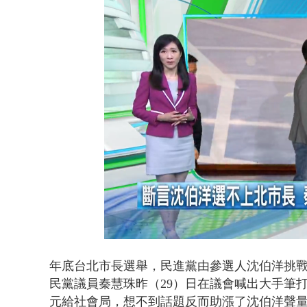
白海豚逼近.
Loaded
:
Unmute
42.60%
年底台北市長選舉，民進黨由參選人沈伯洋挑
民黨議員秦慧珠昨（29）日在議會喊出大手筆打
元給社會局，想不到話題反而助漲了沈伯洋聲