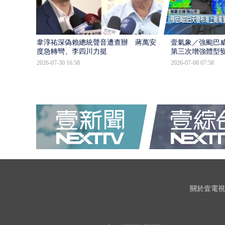
韋淳祐深偽賴總統聲音遭查辦 蔣萬安態
壹氣象／強颱巴威
度急轉彎、李四川力挺
第三次增強體型
2026-07-30 16:58
2026-07-08 07:58
關於壹電視