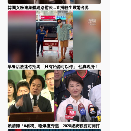
韓團女粉遭集體網路霸凌...直播輕生震驚各界
早餐店放迷你拒馬「只有始源可以停」 他真現身！
賴清德「0看稿」嗆爆盧秀燕 2028總統戰提前開打