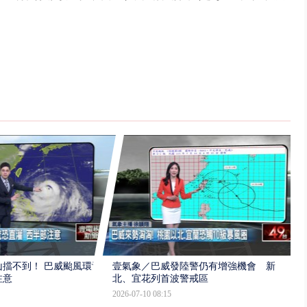
擋不到！ 巴威颱風環流
壹氣象／巴威發陸警仍有增強機會 新
注意
北、宜花列首波警戒區
2026-07-10 08:15