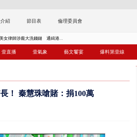
播介紹
節目表
倫理委員會
美女律師涉龐大洗錢鏈 通緝港...
拒馬「只有始源可以停」 他真...
壹直播
壹氣象
藝文饗宴
爆料第壹線
稿」嗆爆盧秀燕 2028總統戰提...
個資爭議 連戰媳婦轟財政部不負責任
戲水失蹤！ 搜救艇翻覆4警消落...
長！ 秦慧珠嗆賭：捐100萬
0.8億」 名律師聯手掮客騙買「B...
演習第二日 防護關鍵基礎設施
0萬筆個資！ 網軍洩密中共遭起訴...
禍 砂石車為閃避悚撞4車釀3傷