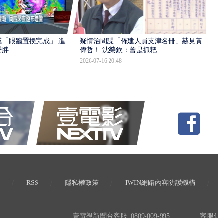
「眼牆置換完成」 進入
疑情治間諜「佈建人員支津名冊」赫見黃
變胖
偉哲！ 沈榮欽：曾是抓耙
2026-07-16 20:48
RSS
隱私權政策
IWIN網路內容防護機構
壹電視新聞台客服: 0809-009-995
客服信箱: