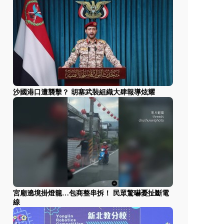
沙國港口遭襲擊？ 胡塞武裝組織大肆報導炫耀
宮廟遶境掛燈籠…包商整串拆！ 民眾驚嚇憂扯斷電
線