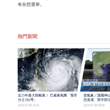
有在想選舉。
熱門新聞
近25年最大顆颱風！ 巴威暴風圈「壟罩4
壹氣象／護國神山
分之3台灣」
恐直灌、西半部
2026-07-09 18:50
2026-07-09 08:09