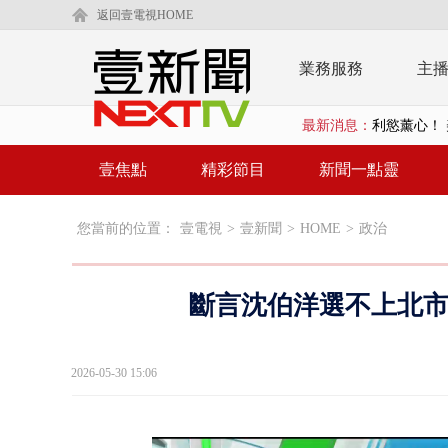
返回壹電視HOME
業務服務
主
最新消息：
利慾薰心！ 
早餐店放迷你
壹焦點
精彩節目
新聞一點靈
賴清德「0看
您當前的位置：
壹電視
>
壹新聞
>
HOME
>
政治
EZ WAY
救生員大武崙
斷言沈伯洋選不上北市
狠詐慈濟「1
漢光42號
2026-05-30 15:06
暗網買500
貨車鬼切釀