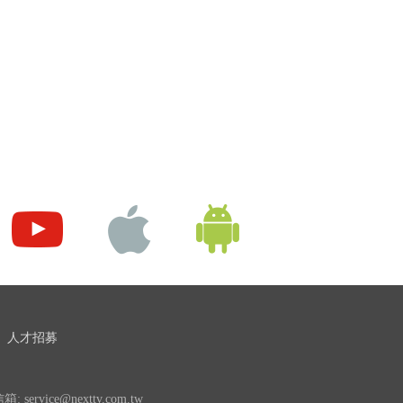
人才招募
 service@nexttv.com.tw