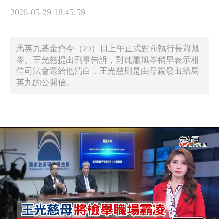
2026-05-29 18:45:59
馬英九基金會今（29）日上午正式對前執行長蕭旭
岑、王光慈提出刑事告訴，對此蕭旭岑稍早表示相
信司法會還給他清白，王光慈則是由母親發出給馬
英九的公開信。