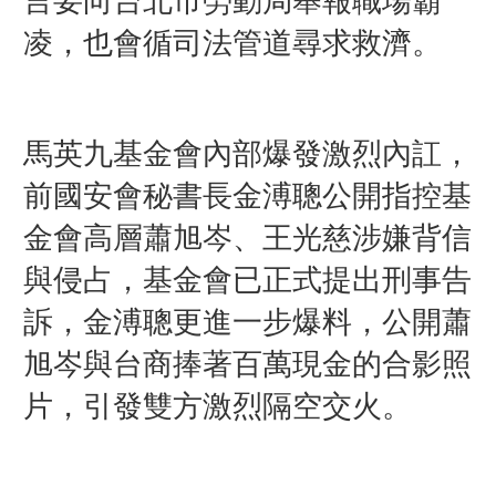
言要向台北市勞動局舉報職場霸
凌，也會循司法管道尋求救濟。
馬英九基金會內部爆發激烈內訌，
前國安會秘書長金溥聰公開指控基
金會高層蕭旭岑、王光慈涉嫌背信
與侵占，基金會已正式提出刑事告
訴，金溥聰更進一步爆料，公開蕭
旭岑與台商捧著百萬現金的合影照
片，引發雙方激烈隔空交火。