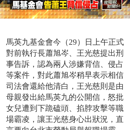
馬英九基金會今（29）日上午正式
對前執行長蕭旭岑、王光慈提出刑
事告訴，認為兩人涉嫌背信、侵占
等案件，對此蕭旭岑稍早表示相信
司法會還給他清白，王光慈則是由
母親發出給馬英九的公開信，怒批
女兒遭到下跪磕頭、掐脖攻擊等職
場霸凌，讓王光慈身心出狀況，直