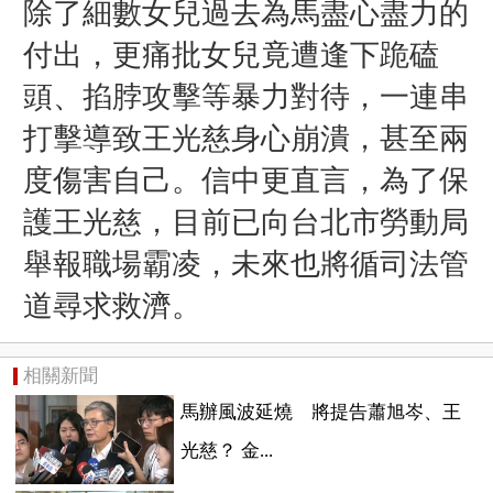
除了細數女兒過去為馬盡心盡力的
付出，更痛批女兒竟遭逢下跪磕
頭、掐脖攻擊等暴力對待，一連串
打擊導致王光慈身心崩潰，甚至兩
度傷害自己。信中更直言，為了保
護王光慈，目前已向台北市勞動局
舉報職場霸凌，未來也將循司法管
道尋求救濟。
相關新聞
馬辦風波延燒 將提告蕭旭岑、王
光慈？ 金...