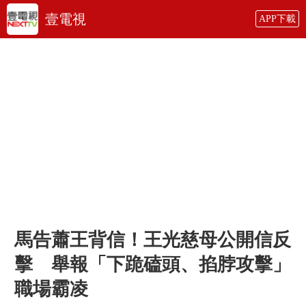
壹電視
APP下載
馬告蕭王背信！王光慈母公開信反
擊 舉報「下跪磕頭、掐脖攻擊」
職場霸凌