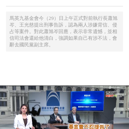
馬英九基金會今（29）日上午正式對前執行長蕭旭
岑、王光慈提出刑事告訴，認為兩人涉嫌背信、侵
占等案件。對此蕭旭岑回應，表示非常遺憾，並相
信司法會還給他清白，強調如果自己有涉不法，會
辭去國民黨副主席。