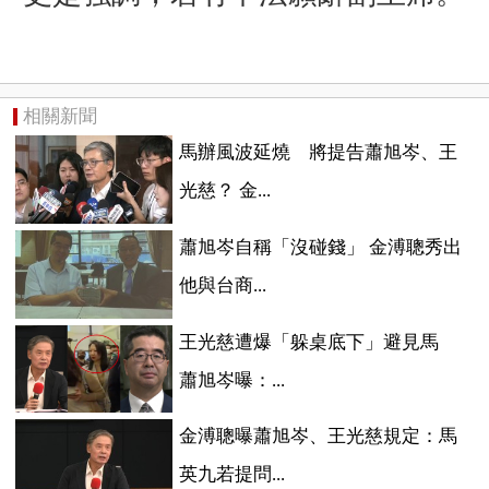
相關新聞
馬辦風波延燒 將提告蕭旭岑、王
光慈？ 金...
蕭旭岑自稱「沒碰錢」 金溥聰秀出
他與台商...
王光慈遭爆「躲桌底下」避見馬
蕭旭岑曝：...
金溥聰曝蕭旭岑、王光慈規定：馬
英九若提問...