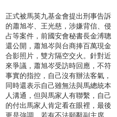
正式被馬英九基金會
提出刑事告訴
的
蕭旭岑、王光慈，
涉嫌背信、侵
占等案件，
前國安會秘書長金溥聰
還公開，蕭旭岑與台商捧百萬現金
合影照片，
雙方隔空交火。
針對近
來爭議，
蕭旭岑受訪時回應，
不符
事實的指控，自己
沒有辦法客氣，
同時還表示自己雖無法與馬總統本
人溝通，但與馬家人有聯繫，自己
的付出馬家人肯定看在眼裡，最後
更是
強調
，
若有不法願辭副主席。