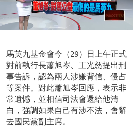
馬英九基金會今（29）日上午正式
對前執行長蕭旭岑、王光慈提出刑
事告訴，認為兩人涉嫌背信、侵占
等案件。對此蕭旭岑回應，表示非
常遺憾，並相信司法會還給他清
白，強調如果自己有涉不法，會辭
去國民黨副主席。