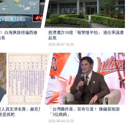
！ 白海豚路徑偏西修
慈濟遭詐10億「報警慢半拍」 過往爭議遭
拉長
起底
2026-08-07 16:39
建人員支津名冊」赫見黃
「台灣轟炸基」宣布引退！ 陳鏞基致謝
曾是抓耙
「3位媽媽」
2026-08-04 22:59