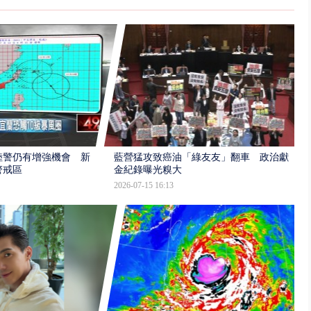
陸警仍有增強機會 新
藍營猛攻致癌油「綠友友」翻車 政治獻
警戒區
金紀錄曝光糗大
2026-07-15 16:13