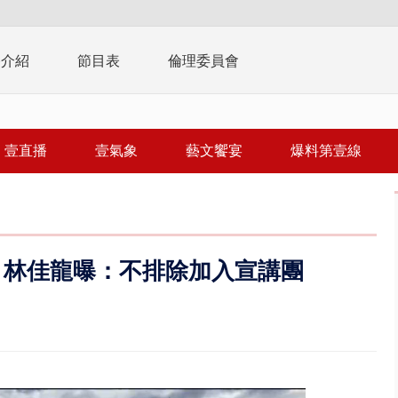
播介紹
節目表
倫理委員會
壹直播
壹氣象
藝文饗宴
爆料第壹線
 林佳龍曝：不排除加入宣講團