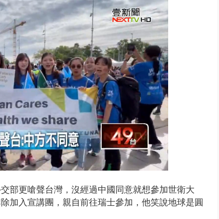
外交部更嗆聲台灣，沒經過中國同意就想參加世衛大
排除加入宣講團，親自前往瑞士參加，他笑說地球是圓