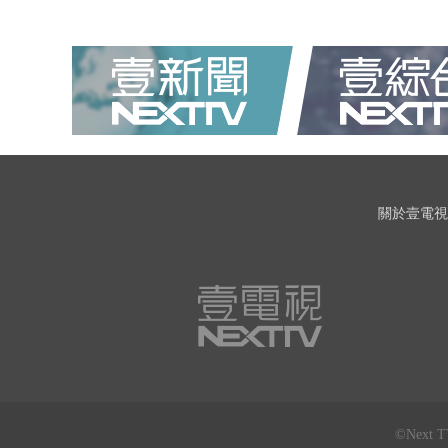
關於壹電視
©Next 