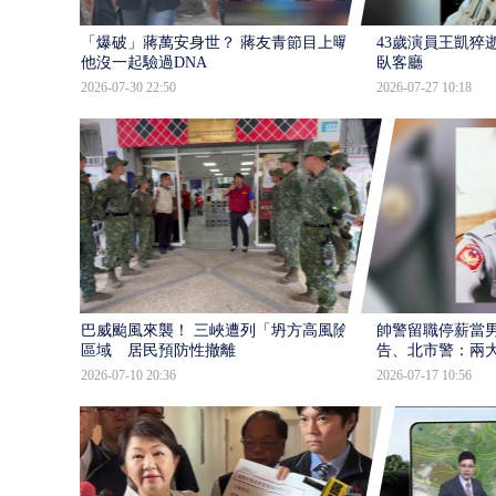
「爆破」蔣萬安身世？ 蔣友青節目上曝：
43歲演員王凱猝
他沒一起驗過DNA
臥客廳
2026-07-30 22:50
2026-07-27 10:18
巴威颱風來襲！ 三峽遭列「坍方高風險」
帥警留職停薪當
區域 居民預防性撤離
告、北市警：兩
2026-07-10 20:36
2026-07-17 10:56