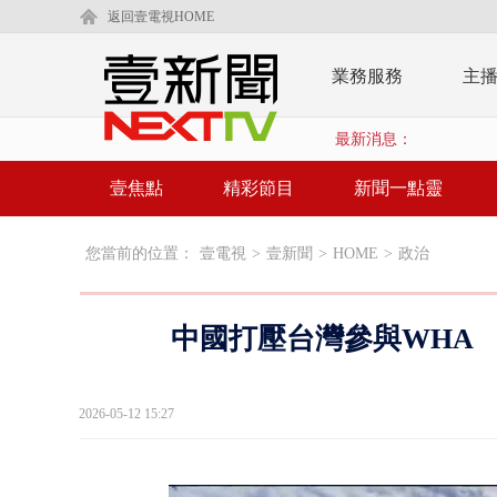
返回壹電視HOME
業務服務
主
最新消息：
壹焦點
精彩節目
新聞一點靈
您當前的位置：
壹電視
>
壹新聞
>
HOME
>
政治
中國打壓台灣參與WHA
2026-05-12 15:27