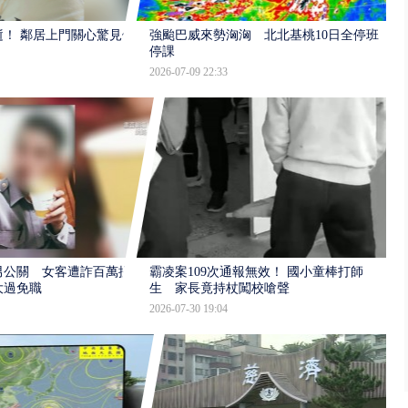
逝！ 鄰居上門關心驚見倒
強颱巴威來勢洶洶 北北基桃10日全停班
停課
2026-07-09 22:33
男公關 女客遭詐百萬提
霸凌案109次通報無效！ 國小童棒打師
大過免職
生 家長竟持杖闖校嗆聲
2026-07-30 19:04