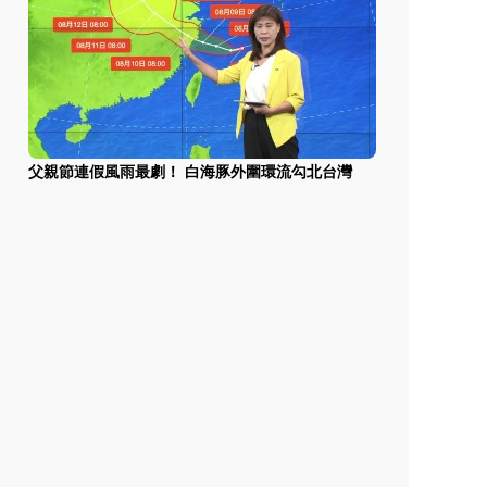
父親節連假風雨最劇！ 白海豚外圍環流勾北台灣