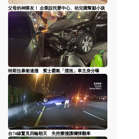
父母的神隊友！ 企業設托嬰中心、幼兒園幫顧小孩
特斯拉暴衝連撞 賓士霸氣「擋煞」車主身分曝
台74線驚見四輪朝天 失控擦撞護欄悚翻車