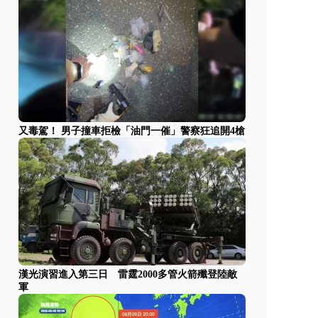
又毒駕！ 男子撞車拒檢「油門一催」警察狂追開4槍
漢光演習進入第三日 雷霆2000多管火箭殲登陸敵
軍