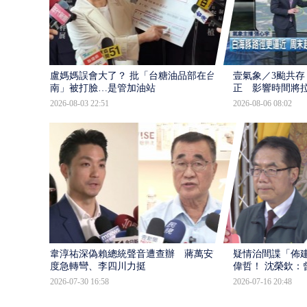
盧媽媽誤會大了？ 批「台糖油品部在台
壹氣象／3颱共存
南」被打臉…是管加油站
正 影響時間將
2026-08-03 22:51
2026-08-06 08:02
韋淳祐深偽賴總統聲音遭查辦 蔣萬安態
疑情治間諜「佈
度急轉彎、李四川力挺
偉哲！ 沈榮欽：
2026-07-30 16:58
2026-07-16 20:48