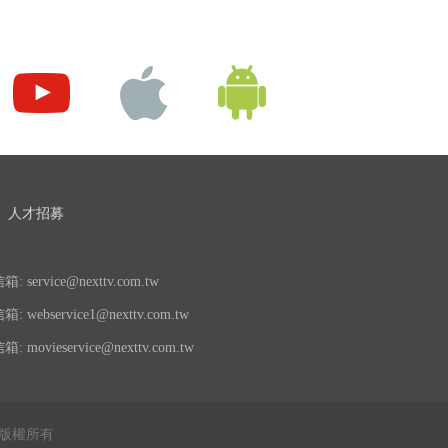
人才招募
 service@nexttv.com.tw
 webservice1@nexttv.com.tw
 movieservice@nexttv.com.tw
公司 版權所有