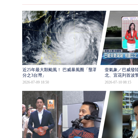
近25年最大顆颱風！ 巴威暴風圈「壟罩4
壹氣象／巴威發
分之3台灣」
北、宜花列首波
2026-07-09 18:50
2026-07-10 08:15