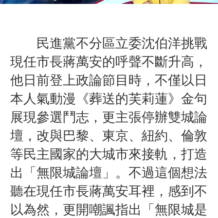
民進黨不分區立委沈伯洋挑戰
現任市長蔣萬安的呼聲不斷升高，
他日前登上政論節目時，不僅以日
本人氣動漫《葬送的芙莉蓮》金句
展現參選鬥志，更主張停辦雙城論
壇，改與巴黎、東京、紐約、倫敦
等民主國家的大城市來接軌，打造
出「無限城論壇」。不過這個想法
聽在現任市長蔣萬安耳裡，感到不
以為然，更開嘲諷指出「無限城是