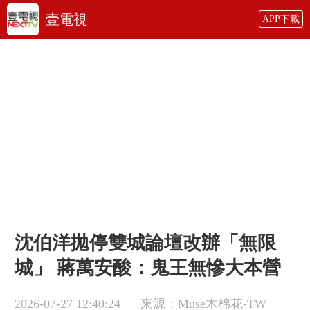
壹電視
APP下載
沈伯洋拋停雙城論壇改辦「無限
城」 蔣萬安酸：鬼王無慘大本營
2026-07-27 12:40:24
來源：Muse木棉花-TW