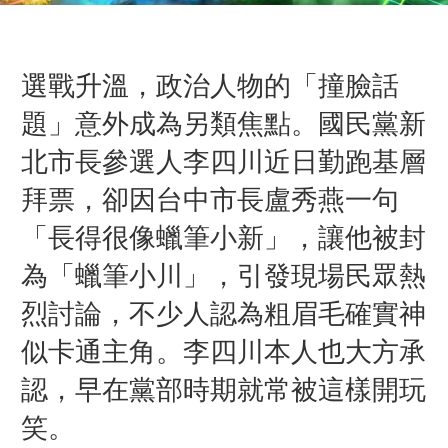
選戰升溫，政治人物的「撞臉話
題」意外成為另類焦點。國民黨新
北市長參選人李四川近日勤跑基層
拜票，卻因台中市長
盧秀燕
一句
「長得很像
蠟筆小新
」，讓他被封
為「蠟筆小川」，引發現場民眾熱
烈討論，不少人認為粗眉毛確實神
似卡通主角。
李四川本人也大方承
認，早在黨部時期就常被這樣開玩
笑。