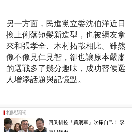
另一方面，民進黨立委
沈伯洋
近日
換上俐落短髮新造型，也被網友拿
來和
張孝全
、
木村拓哉
相比。雖然
像不像見仁見智，卻也讓原本嚴肅
的選戰多了幾分趣味，成功替候選
人增添話題與記憶點。
相關新聞
四叉貓控「買網軍」吹捧自己！ 李