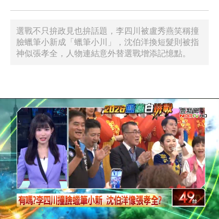
選戰不只拚政見也拚話題，李四川被盧秀燕笑稱撞
臉蠟筆小新成「蠟筆小川」，沈伯洋換短髮則被指
神似張孝全，人物連結意外替選戰增添記憶點。