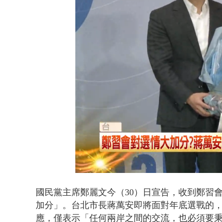
早餐店放迷你
Loaded
:
Unmute
37.76%
國民黨主席鄭麗文今（30）日宣告，收到鄭習會
加分」。台北市長蔣萬安即將面對年底選戰的
應，僅表示「任何兩岸之間的交流，也必須要