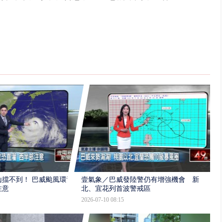
擋不到！ 巴威颱風環流
壹氣象／巴威發陸警仍有增強機會 新
注意
北、宜花列首波警戒區
2026-07-10 08:15