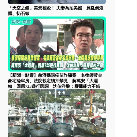
「天空之鏡」美景被毀！ 夫妻為拍美照 竟亂倒液
體、扔石頭
【新聞一點靈】慈濟採購疫苗詐騙案 名律師黃金
豪宅淪牢房、法院裁定續押禁見 蔣萬安「大迴
轉」回應725遊行民調 沈伯洋酸：腳踝能力不錯