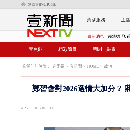
返回壹電視HOME
業務服務
主
最新消息：
賴清德「0看
【新聞一點
壹焦點
精彩節目
新聞一點靈
白海豚逼近
您當前的位置：
壹電視
>
壹新聞
>
HOME
>
政治
慈濟購BNT遭
蔣萬安「大迴
鄭習會對2026選情大加分？
慈濟採購疫
中颱白海豚
2026-03-30 22:01
AP
慈濟疫苗案
壹氣象／白海