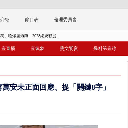
播介紹
節目表
倫理委員會
稿」嗆爆盧秀燕 2028總統戰提...
靈】慈濟採購疫苗詐騙案 名律師...
壹直播
壹氣象
藝文饗宴
爆料第壹線
 宜蘭漁民緊綁漁船防颱、無法出...
詐10.6億…陳時中籲道歉！ 蔣嘴...
轉」回應725遊行民調 沈伯洋...
 蔣萬安未正面回應、提「關鍵8字」
苗詐騙案 名律師黃金豪宅淪牢房...
周末影響最劇 中部以北紫爆、氣...
真相大白 陳時中終獲公道：當時...
豚進逼！ 外圍雲系影響 北部...