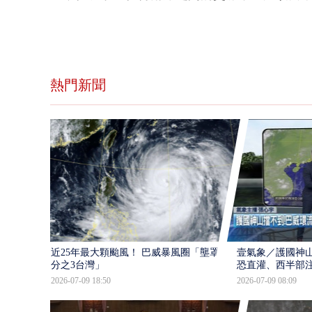
熱門新聞
近25年最大顆颱風！ 巴威暴風圈「壟罩4
壹氣象／護國神山
分之3台灣」
恐直灌、西半部
2026-07-09 18:50
2026-07-09 08:09