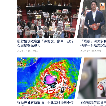
藍營猛攻致癌油「綠友友」翻車 政治獻
「爆破」蔣萬安身
金紀錄曝光糗大
他沒一起驗過DN
2026-07-15 16:13
2026-07-30 22:50
強颱巴威來勢洶洶 北北基桃10日全停班
帥警留職停薪當