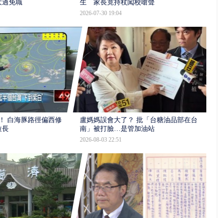
大過免職
生 家長竟持杖闖校嗆聲
2026-07-30 19:04
！ 白海豚路徑偏西修
盧媽媽誤會大了？ 批「台糖油品部在台
拉長
南」被打臉…是管加油站
2026-08-03 22:51