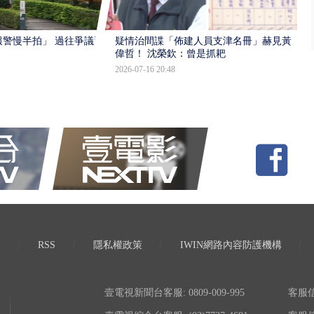
報警慢半拍」 過往爭議遭
疑情治間諜「佈建人員支津名冊」赫見黃
偉哲！ 沈榮欽：曾是抓耙
2026-07-16 20:48
RSS
隱私權政策
IWIN網路內容防護機構
壹電視新聞台客服: 0809-009-995
客服信箱: