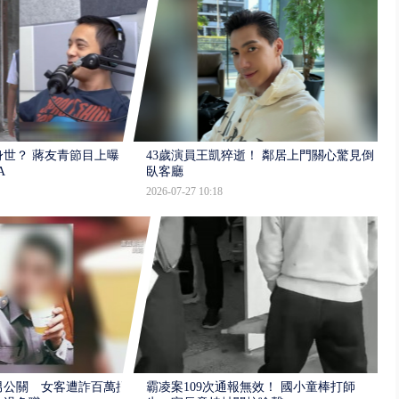
世？ 蔣友青節目上曝：
43歲演員王凱猝逝！ 鄰居上門關心驚見倒
A
臥客廳
2026-07-27 10:18
男公關 女客遭詐百萬提
霸凌案109次通報無效！ 國小童棒打師