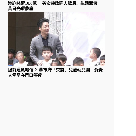
涉詐慈濟10.8億！ 美女律政商人脈廣、生活豪奢
昔日光環蒙塵
提前通風報信？ 蔣市府「突襲」兒虐幼兒園 負責
人竟早在門口等候