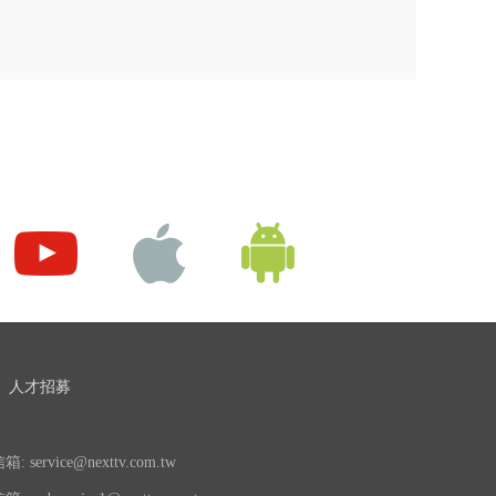
人才招募
 service@nexttv.com.tw