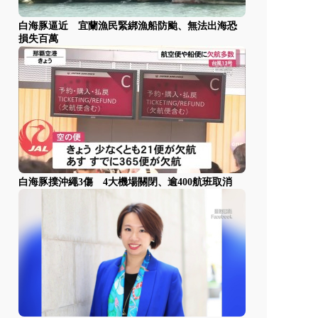
白海豚逼近 宜蘭漁民緊綁漁船防颱、無法出海恐
損失百萬
白海豚撲沖繩3傷 4大機場關閉、逾400航班取消