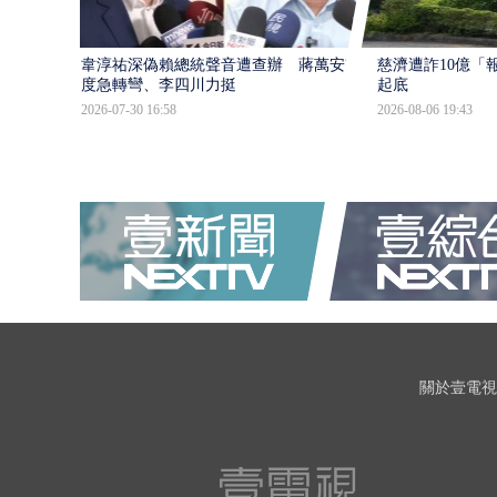
韋淳祐深偽賴總統聲音遭查辦 蔣萬安態
慈濟遭詐10億「
度急轉彎、李四川力挺
起底
2026-07-30 16:58
2026-08-06 19:43
關於壹電視