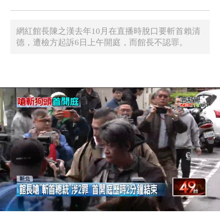
網紅館長陳之漢去年10月在直播時脫口要斬首賴清
德，遭檢方起訴6日上午開庭，而館長不認罪。