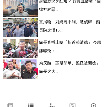
身體狀況亮紅燈？ 館長直播曝「自
律神經惡...
直播嗆「對總統不利」遭偵辦 館
長陳之漢15...
館長直播上嗆「斬首賴清德」 今應
訊喊冤：...
余天酸「頭腦簡單、難怪被開槍」
館長火大...