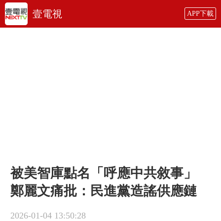
壹電視
APP下載
被美智庫點名「呼應中共敘事」
鄭麗文痛批：民進黨造謠供應鏈
2026-01-04 13:50:28