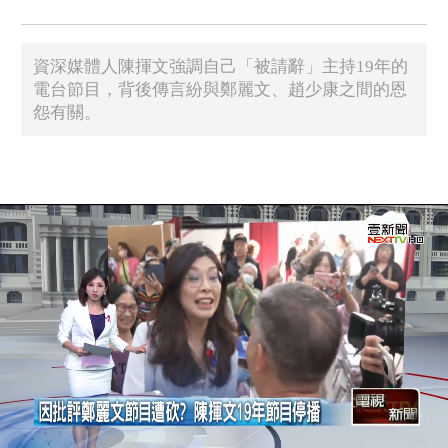
資深媒體人陳揮文強調自己「被請辭」主持19年的
電台節目，背後傳言紛與鄭麗文、趙少康之間的恩
怨有關。