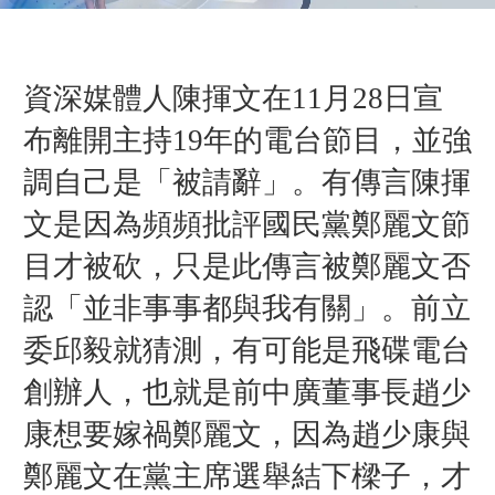
資深媒體人陳揮文在11月28日宣
布離開主持19年的電台節目，並強
調自己是「被請辭」。有傳言陳揮
文是因為頻頻批評國民黨鄭麗文節
目才被砍，只是此傳言被鄭麗文否
認「並非事事都與我有關」。
前立
委邱毅就猜測，有可能是
飛碟電台
創辦人，也就是
前中廣董事長趙少
康想要嫁禍鄭麗文，因為趙少康與
鄭麗文在黨主席選舉結下樑子，才