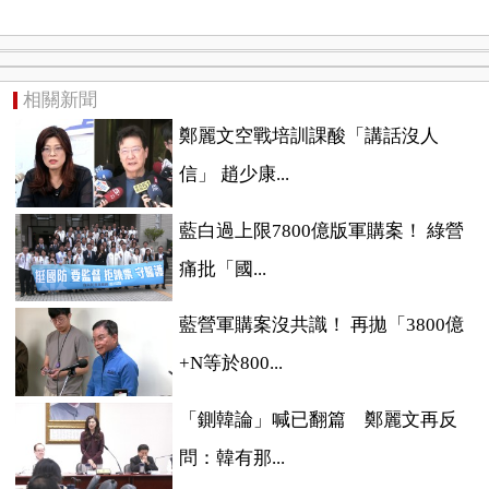
相關新聞
鄭麗文空戰培訓課酸「講話沒人
信」 趙少康...
藍白過上限7800億版軍購案！ 綠營
痛批「國...
藍營軍購案沒共識！ 再拋「3800億
+N等於800...
「鍘韓論」喊已翻篇 鄭麗文再反
問：韓有那...