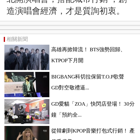
造演唱會經濟，才是質詢初衷。
相關新聞
高雄再掀韓流！ BTS強勢回歸、
KTPOP下月開
BIGBANG科切拉保留T.O.P歌聲
GD對空敬禮逼...
GD愛貓「ZOA」快閃店登場！ 30分
鐘「預約全...
從韓劇到KPOP音樂打包式行銷！ 產