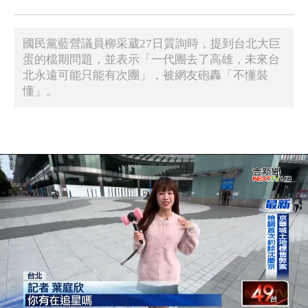
國民黨藍營議員柳采葳27日質詢時，提到台北大巨
蛋的檔期問題，並表示「一代團去了高雄，未來台
北永遠可能只能有次團」，被網友砲轟「不懂裝
懂」。