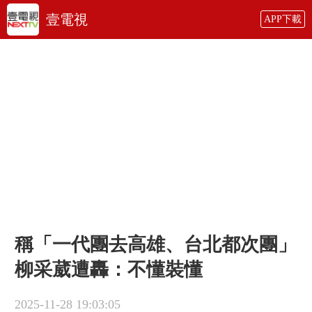
壹電視
APP下載
稱「一代團去高雄、台北都次團」
柳采葳遭轟：不懂裝懂
2025-11-28 19:03:05