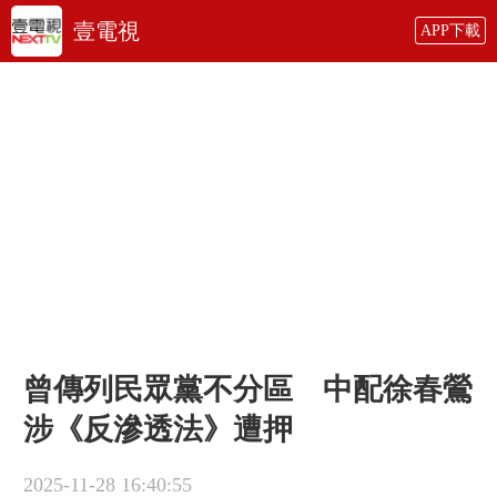
壹電視
APP下載
曾傳列民眾黨不分區 中配徐春鶯
涉《反滲透法》遭押
2025-11-28 16:40:55