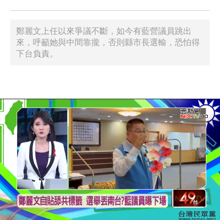
鄭麗文上任以來爭議不斷，如今有藍營議員跳出
來，呼籲她與中間靠攏，否則縣市長選輸，恐怕得
下台負責。