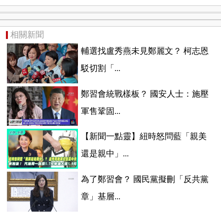
相關新聞
輔選找盧秀燕未見鄭麗文？ 柯志恩
駁切割「...
鄭習會統戰樣板？ 國安人士：施壓
軍售鞏固...
【新聞一點靈】紐時怒問藍「親美
還是親中」...
為了鄭習會？ 國民黨擬刪「反共黨
章」基層...