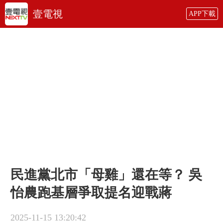
壹電視
APP下載
民進黨北市「母雞」還在等？ 吳
怡農跑基層爭取提名迎戰蔣
2025-11-15 13:20:42