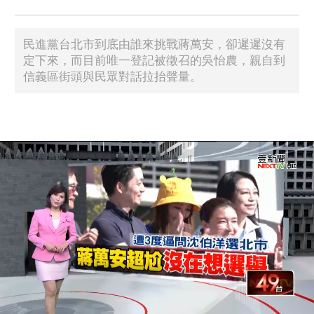
民進黨台北市到底由誰來挑戰蔣萬安，卻遲遲沒有
定下來，而目前唯一登記被徵召的吳怡農，親自到
信義區街頭與民眾對話拉抬聲量。