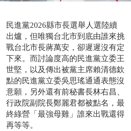
民進黨2026縣市長選舉人選陸續
出爐，但唯獨台北市到底由誰來挑
戰台北市長蔣萬安，卻遲遲沒有定
下來。而
討論度高的民進黨立委王
世堅，以及傳出被黨主席賴清德欽
點的
民進黨立委
吳思瑤通通表態沒
意願，另外還有前秘書長林右昌、
行政院副院長鄭麗君都被點名，最
終綠營「最強母雞」誰來出戰還得
再等等。