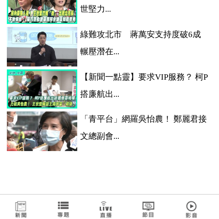
世堅力...
綠難攻北市 蔣萬安支持度破6成
輾壓潛在...
【新聞一點靈】要求VIP服務？ 柯P
搭廉航出...
「青平台」網羅吳怡農！ 鄭麗君接
文總副會...