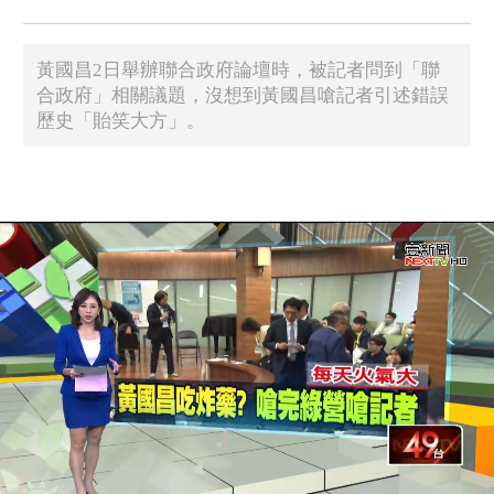
黃國昌2日舉辦聯合政府論壇時，被記者問到「聯
合政府」相關議題，沒想到黃國昌嗆記者引述錯誤
歷史「貽笑大方」。