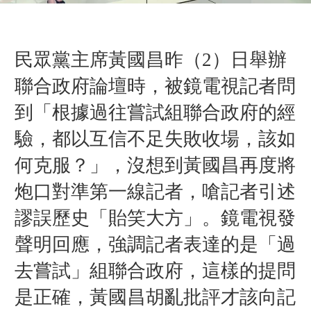
民眾黨主席黃國昌昨（2）日舉辦
聯合政府論壇時，被鏡電視記者問
到「根據過往嘗試組聯合政府的經
驗，都以互信不足失敗收場，該如
何克服？」，沒想到黃國昌再度將
炮口對準第一線記者，嗆記者引述
謬誤
歷史「貽笑大方」。鏡電視發
聲明回應，強調記者表達的是「過
去嘗試」組聯合政府，這樣
的
提問
是正確，
黃國昌
胡亂批評才該向記