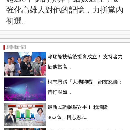
強化高雄人對他的記憶，力拼黨內
初選。
相關新聞
賴瑞隆扶輪後援會成立！ 支持者力
挺他當高...
柯志恩蹭「大港開唱」 網友怒轟：
昔打壓如...
最新民調輾壓對手！ 賴瑞隆
46.2％、柯志恩2...