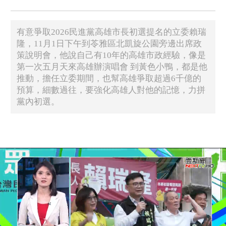
有意爭取2026民進黨高雄市長初選提名的立委賴瑞
隆，11月1日下午到苓雅區北凱旋公園旁邊出席政
策說明會，他說自己有10年的高雄市政經驗，像是
第一次五月天來高雄辦演唱會 到黃色小鴨，都是他
推動，擔任立委期間，也幫高雄爭取超過6千億的
預算，細數過往，要強化高雄人對他的記憶，力拼
黨內初選。