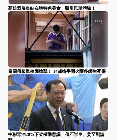
高雄酒展集結在地特色美食 吸引民眾體驗！
泰國傳嚴重校園槍擊！ 14歲槍手開火釀多師生死傷
中聯毒油20%下架標準惹議 傳石崇良、姜至剛請