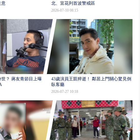
注意
北、宜花列首波警戒區
2026-07-10 08:15
世？ 蔣友青節目上曝：
43歲演員王凱猝逝！ 鄰居上門關心驚見倒
A
臥客廳
2026-07-27 10:18