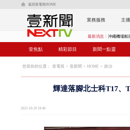
返回壹電視HOME
業務服務
主
沖繩機場航班
最新消息：
泰國傳嚴重校
壹焦點
精彩節目
新聞一點靈
中聯毒油20
BP出道10周
您當前的位置：
壹電視
>
壹新聞
>
HOME
>
政治
「吉伊卡哇
「疫苗採購」
輝達落腳北士科T17、
LaLapor
2025-10-29 18:40
名律狠詐慈濟
父親節限定！