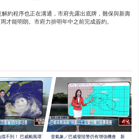
意解約程序
也正在溝通，
市府先露出底牌，
難保與新壽
下周才能明朗。市府力拚明年中之前完成簽約。
擋不到！ 巴威颱風環流
壹氣象／巴威發陸警仍有增強機會 新