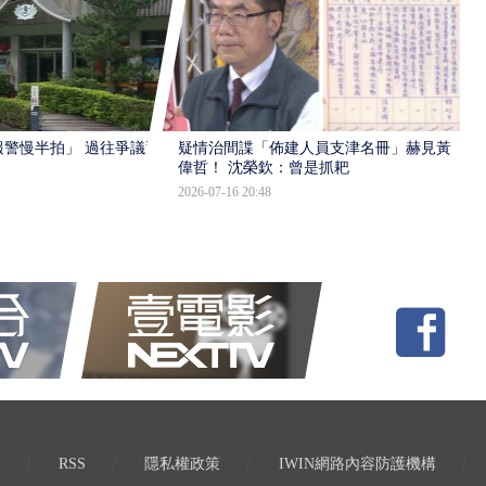
報警慢半拍」 過往爭議遭
疑情治間諜「佈建人員支津名冊」赫見黃
偉哲！ 沈榮欽：曾是抓耙
2026-07-16 20:48
RSS
隱私權政策
IWIN網路內容防護機構