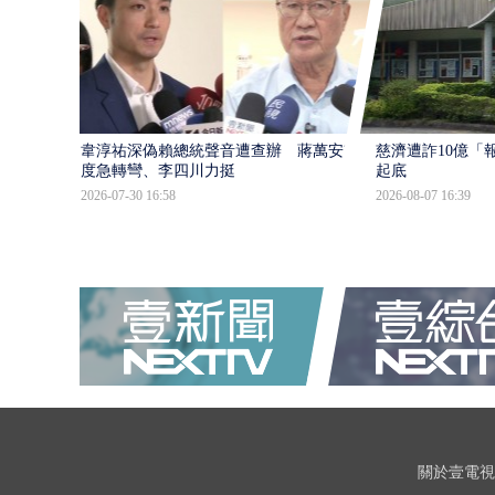
韋淳祐深偽賴總統聲音遭查辦 蔣萬安態
慈濟遭詐10億「
度急轉彎、李四川力挺
起底
2026-07-30 16:58
2026-08-07 16:39
關於壹電視