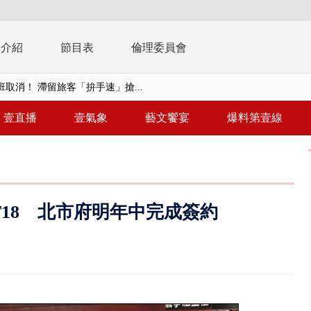
播介紹
節目表
倫理委員會
取消！ 滯留旅客「拚手速」搶...
園槍擊！ 14歲槍手開火釀多師...
壹直播
壹氣象
藝文饗宴
爆料第壹線
%下架標準惹議 傳石崇良、姜至...
年！ 8／8見面會限40粉絲 YG大...
」劇場版超人氣限量特典 粉絲排...
大逆轉！ 證實慈濟買BNT遭詐10...
T18 北市府明年中完成簽約
t天花板崩落「鷹架倒塌」砸傷嬤 客...
10億！ 豪宅藏「9千萬鈔票磚、...
 「一鴨三吃」、「客家攪福」...