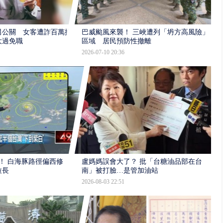
男公關 女客遭詐百萬提
巴威颱風來襲！ 三峽遭列「坍方高風險」
大過免職
區域 居民預防性撤離
2026-07-10 20:36
！ 白海豚路徑偏西修
盧媽媽誤會大了？ 批「台糖油品部在台
拉長
南」被打臉…是管加油站
2026-08-03 22:51