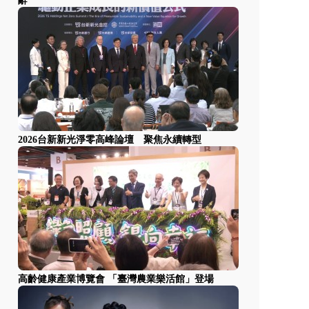
辭
2026台新新光淨零高峰論壇 聚焦永續轉型
高齡健康產業博覽會 「臺灣農業樂活館」登場