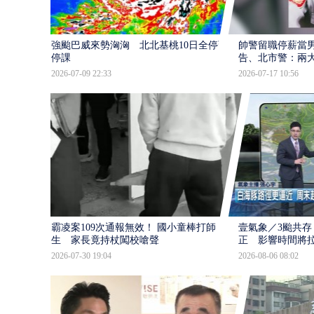
強颱巴威來勢洶洶 北北基桃10日全停班
帥警留職停薪當
停課
告、北市警：兩
2026-07-09 22:33
2026-07-17 10:56
霸凌案109次通報無效！ 國小童棒打師
壹氣象／3颱共存
生 家長竟持杖闖校嗆聲
正 影響時間將
2026-07-30 19:04
2026-08-06 08:02