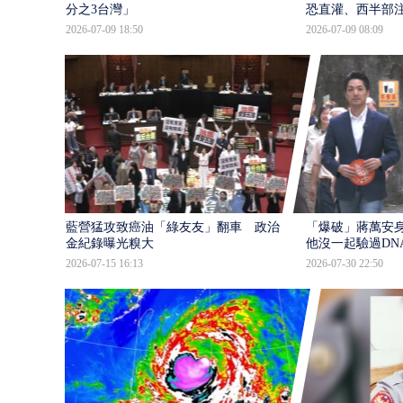
分之3台灣」
恐直灌、西半部
2026-07-09 18:50
2026-07-09 08:09
藍營猛攻致癌油「綠友友」翻車 政治獻
「爆破」蔣萬安身
金紀錄曝光糗大
他沒一起驗過DN
2026-07-15 16:13
2026-07-30 22:50