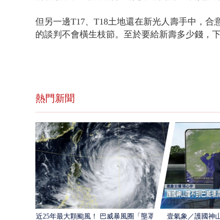
但另一邊T17、T18土地
還在新光人壽手中，
合
的談判
不會橫生枝節。至於要給新壽多少錢，
熱門新聞
近25年最大顆颱風！ 巴威暴風圈「壟罩4
壹氣象／護國神山