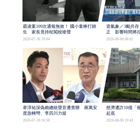
霸凌案109次通報無效！ 國小童棒打師
壹氣象／3颱共存
生 家長竟持杖闖校嗆聲
正 影響時間將
2026-07-30 19:04
2026-08-06 08:02
韋淳祐深偽賴總統聲音遭查辦 蔣萬安態
慈濟遭詐10億「
度急轉彎、李四川力挺
起底
2026-07-30 16:58
2026-08-06 19:43