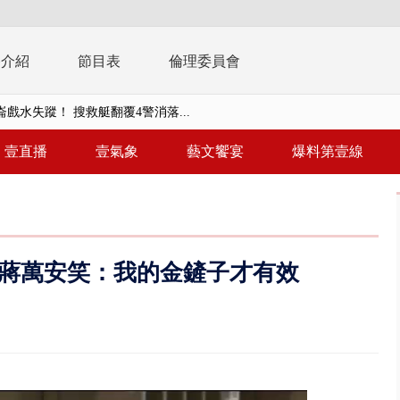
播介紹
節目表
倫理委員會
戲水失蹤！ 搜救艇翻覆4警消落...
詐10.6億…陳時中籲道歉！ 蔣嘴...
壹直播
壹氣象
藝文饗宴
爆料第壹線
轉」回應725遊行民調 沈伯洋...
苗詐騙案 名律師黃金豪宅淪牢房...
周末影響最劇 中部以北紫爆、氣...
？ 蔣萬安笑：我的金鏟子才有效
真相大白 陳時中終獲公道：當時...
豚進逼！ 外圍雲系影響 北部...
拒馬「只有始源可以停」 他真...
稿」嗆爆盧秀燕 2028總統戰提...