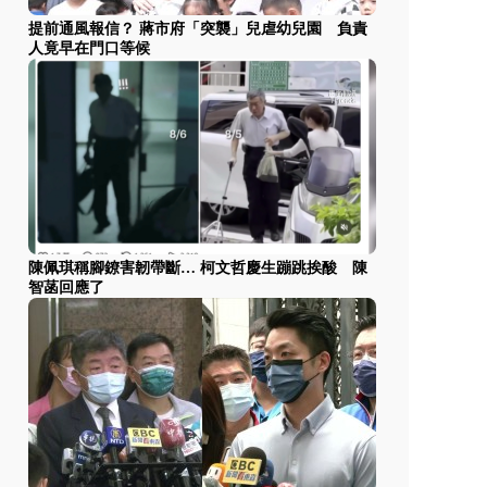
提前通風報信？ 蔣市府「突襲」兒虐幼兒園 負責
人竟早在門口等候
陳佩琪稱腳鐐害韌帶斷… 柯文哲慶生蹦跳挨酸 陳
智菡回應了