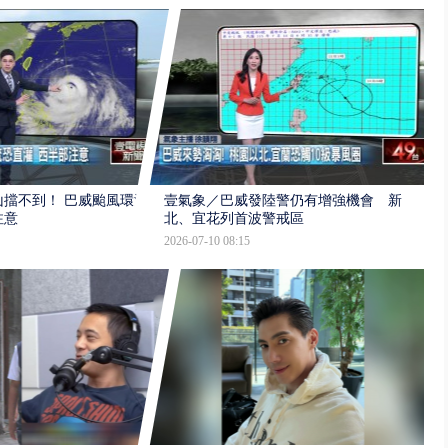
擋不到！ 巴威颱風環流
壹氣象／巴威發陸警仍有增強機會 新
注意
北、宜花列首波警戒區
2026-07-10 08:15