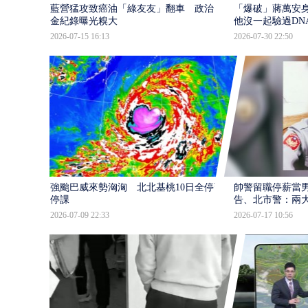
藍營猛攻致癌油「綠友友」翻車 政治獻
「爆破」蔣萬安身
金紀錄曝光糗大
他沒一起驗過DN
2026-07-15 16:13
2026-07-30 22:50
強颱巴威來勢洶洶 北北基桃10日全停班
帥警留職停薪當
停課
告、北市警：兩
2026-07-09 22:33
2026-07-17 10:56