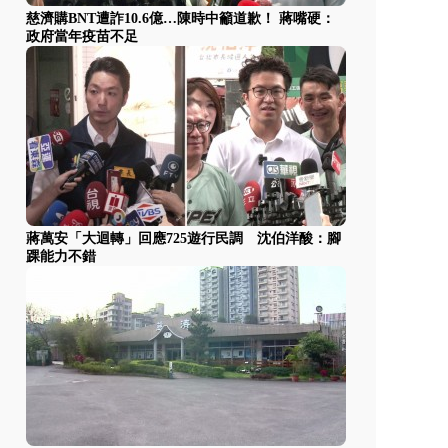
慈濟購BNT遭詐10.6億…陳時中籲道歉！ 蔣嘴硬：
政府當年疫苗不足
蔣萬安「大迴轉」回應725遊行民調 沈伯洋酸：腳
踝能力不錯