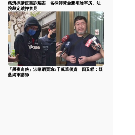
慈濟採購疫苗詐騙案 名律師黃金豪宅淪牢房、法
院裁定續押禁見
「黑夜奇俠」涉暗網買逾5千萬筆個資 四叉貓：疑
藍網軍講師