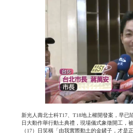
EZ WAY
Loaded
:
Unmute
35.83%
新光人壽北士科T17、T18地上權開發案，早
日大動作舉行動土典禮，現場儀式象徵開工，
（17）日笑稱「由我實際動土的金鏟子，才是