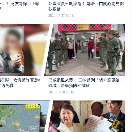
世？ 蔣友青節目上曝：
43歲演員王凱猝逝！ 鄰居上門關心驚見倒
A
臥客廳
2026-07-27 10:18
男公關 女客遭詐百萬提
巴威颱風來襲！ 三峽遭列「坍方高風險」
大過免職
區域 居民預防性撤離
2026-07-10 20:36