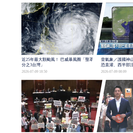
近25年最大顆颱風！ 巴威暴風圈「壟罩4
壹氣象／護國神山
分之3台灣」
恐直灌、西半部
2026-07-09 18:50
2026-07-09 08:09