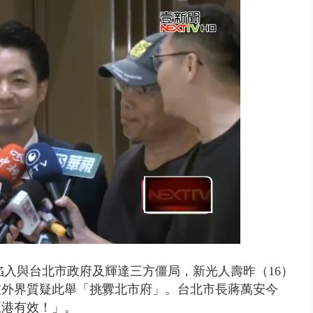
個資爭議 連戰媳婦轟財政部不負責任
已陷入與台北市政府及輝達三方僵局，新光人壽昨（16）
被外界質疑此舉「挑釁北市府」。台北市長蔣萬安今
正港有效！」。