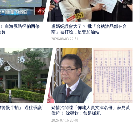
！ 白海豚路徑偏西修
盧媽媽誤會大了？ 批「台糖油品部在台
拉長
南」被打臉…是管加油站
2026-08-03 22:51
報警慢半拍」 過往爭議遭
疑情治間諜「佈建人員支津名冊」赫見黃
偉哲！ 沈榮欽：曾是抓耙
2026-07-16 20:48