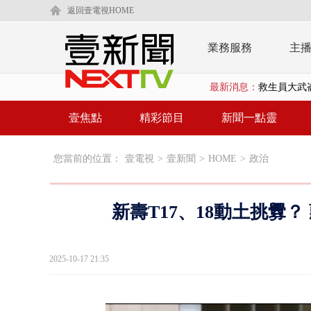
返回壹電視HOME
業務服務
主
最新消息：
救生員大武崙
慈濟購BNT遭
壹焦點
精彩節目
新聞一點靈
蔣萬安「大迴
您當前的位置：
壹電視
>
壹新聞
>
HOME
>
政治
慈濟採購疫
中颱白海豚
新壽T17、18動土挑釁
慈濟疫苗案
壹氣象／白海
2025-10-17 21:35
早餐店放迷你
賴清德「0看