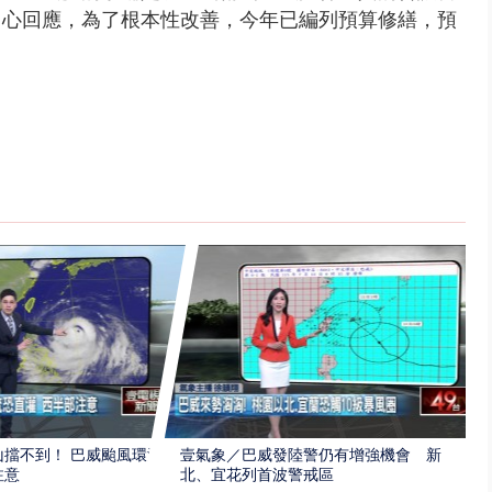
中心回應，為了根本性改善，今年已編列預算修繕，預
擋不到！ 巴威颱風環流
壹氣象／巴威發陸警仍有增強機會 新
注意
北、宜花列首波警戒區