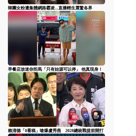
韓團女粉遭集體網路霸凌...直播輕生震驚各界
早餐店放迷你拒馬「只有始源可以停」 他真現身！
賴清德「0看稿」嗆爆盧秀燕 2028總統戰提前開打