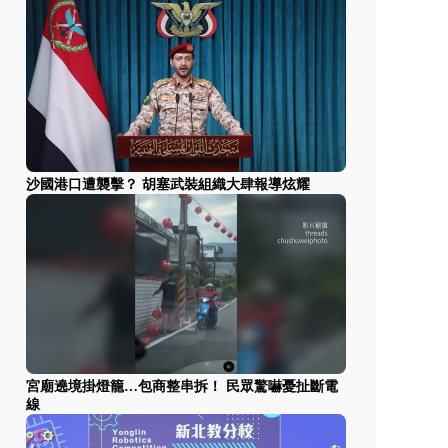
沙國港口遭襲擊？ 胡塞武裝組織大肆報導炫耀
宮廟遶境掛燈籠…包商整串拆！ 民眾驚嚇憂扯斷電
線