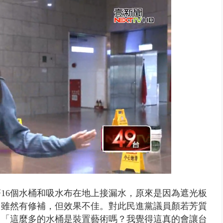
..北市「颱風整備假」？ 蔣萬安...
著16個水桶和吸水布在地上接漏水，原來是因為遮光板
，雖然有修補，但效果不佳。對此民進黨議員顏若芳質
，「這麼多的水桶是裝置藝術嗎？我覺得這真的會讓台