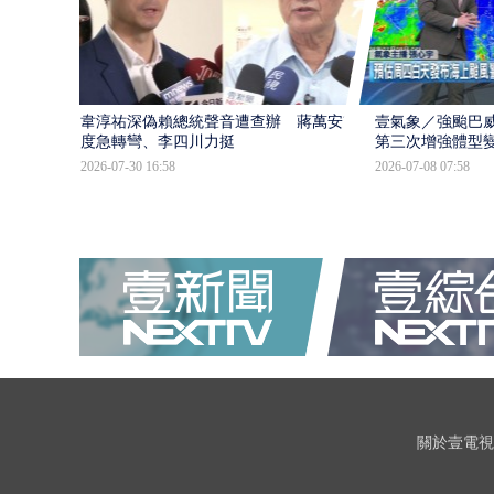
韋淳祐深偽賴總統聲音遭查辦 蔣萬安態
壹氣象／強颱巴威
度急轉彎、李四川力挺
第三次增強體型
2026-07-30 16:58
2026-07-08 07:58
關於壹電視