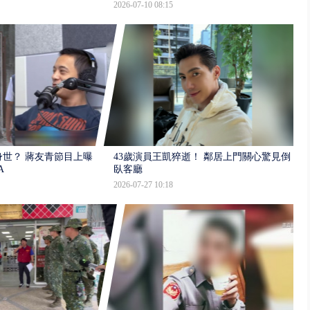
2026-07-10 08:15
世？ 蔣友青節目上曝：
43歲演員王凱猝逝！ 鄰居上門關心驚見倒
A
臥客廳
2026-07-27 10:18