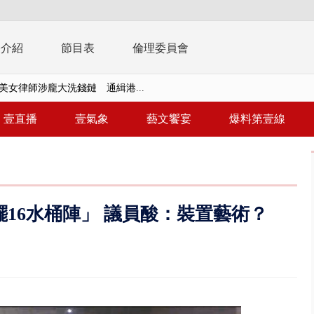
播介紹
節目表
倫理委員會
美女律師涉龐大洗錢鏈 通緝港...
拒馬「只有始源可以停」 他真...
壹直播
壹氣象
藝文饗宴
爆料第壹線
稿」嗆爆盧秀燕 2028總統戰提...
個資爭議 連戰媳婦轟財政部不負責任
戲水失蹤！ 搜救艇翻覆4警消落...
擺16水桶陣」 議員酸：裝置藝術？
0.8億」 名律師聯手掮客騙買「B...
演習第二日 防護關鍵基礎設施
0萬筆個資！ 網軍洩密中共遭起訴...
禍 砂石車為閃避悚撞4車釀3傷