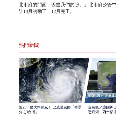
北市府的門面，丟盡我們的臉。」北市府公管
計10月初動工，12月完工。
熱門新聞
近25年最大顆颱風！ 巴威暴風圈「壟罩4
壹氣象／護國神山
分之3台灣」
恐直灌、西半部