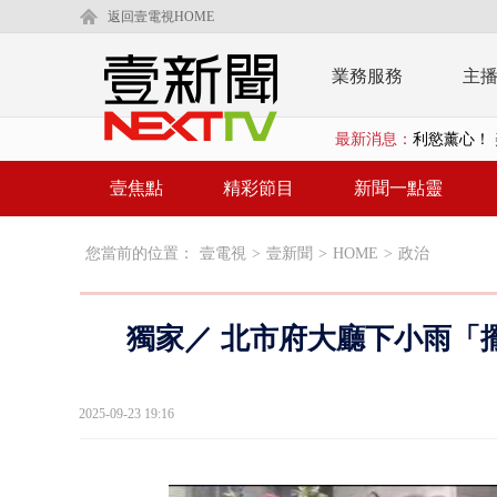
返回壹電視HOME
業務服務
主
最新消息：
利慾薰心！ 
早餐店放迷你
壹焦點
精彩節目
新聞一點靈
賴清德「0看
您當前的位置：
壹電視
>
壹新聞
>
HOME
>
政治
EZ WAY
救生員大武崙
獨家／ 北市府大廳下小雨「
狠詐慈濟「1
漢光42號
2025-09-23 19:16
暗網買500
貨車鬼切釀