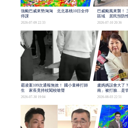
強颱巴威來勢洶洶 北北基桃10日全停班
巴威颱風來襲！ 
停課
區域 居民預防
2026-07-09 22:33
2026-07-10 20:36
霸凌案109次通報無效！ 國小童棒打師
盧媽媽誤會大了？
生 家長竟持杖闖校嗆聲
南」被打臉…是
2026-07-30 19:04
2026-08-03 22:51