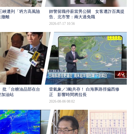
三峽遭列「坍方高風險」
帥警留職停薪當男公關 女客遭詐百萬提
性撤離
告、北市警：兩大過免職
2026-07-17 10:56
 批「台糖油品部在台
壹氣象／3颱共存！ 白海豚路徑偏西修
管加油站
正 影響時間將拉長
2026-08-06 08:02