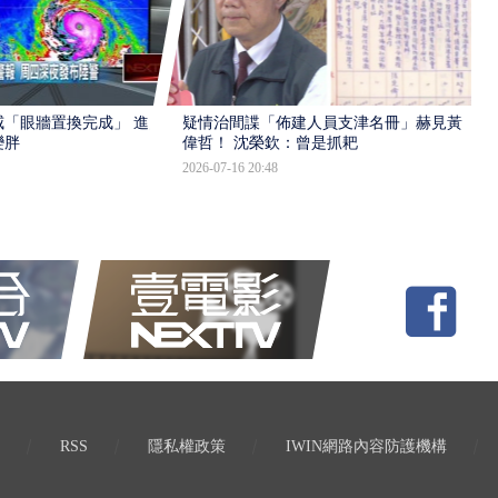
「眼牆置換完成」 進入
疑情治間諜「佈建人員支津名冊」赫見黃
變胖
偉哲！ 沈榮欽：曾是抓耙
2026-07-16 20:48
RSS
隱私權政策
IWIN網路內容防護機構