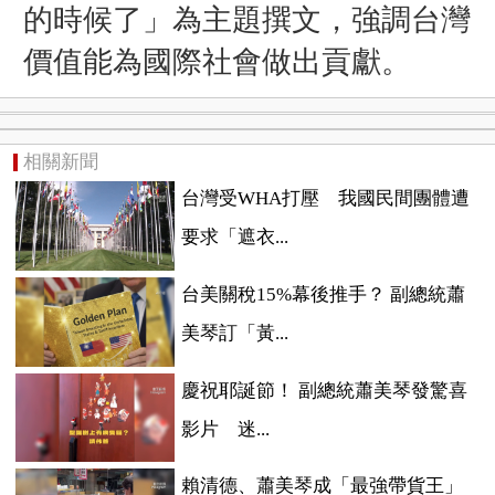
的時候了」為主題撰文，強調台灣
價值能為國際社會做出貢獻。
相關新聞
台灣受WHA打壓 我國民間團體遭
要求「遮衣...
台美關稅15%幕後推手？ 副總統蕭
美琴訂「黃...
慶祝耶誕節！ 副總統蕭美琴發驚喜
影片 迷...
賴清德、蕭美琴成「最強帶貨王」